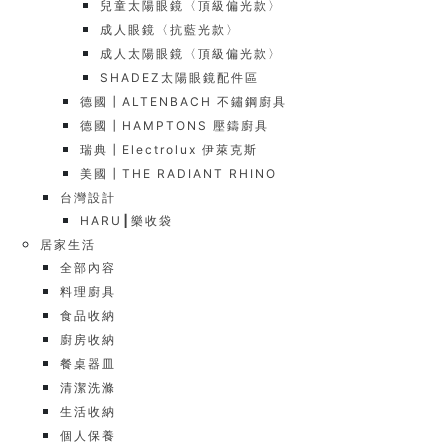
兒童太陽眼鏡〈頂級偏光款〉
成人眼鏡〈抗藍光款〉
成人太陽眼鏡〈頂級偏光款〉
SHADEZ太陽眼鏡配件區
德國┃ALTENBACH 不鏽鋼廚具
德國┃HAMPTONS 壓鑄廚具
瑞典┃Electrolux 伊萊克斯
美國┃THE RADIANT RHINO
台灣設計
HARU┃樂收袋
居家生活
全部內容
料理廚具
食品收納
廚房收納
餐桌器皿
清潔洗滌
生活收納
個人保養