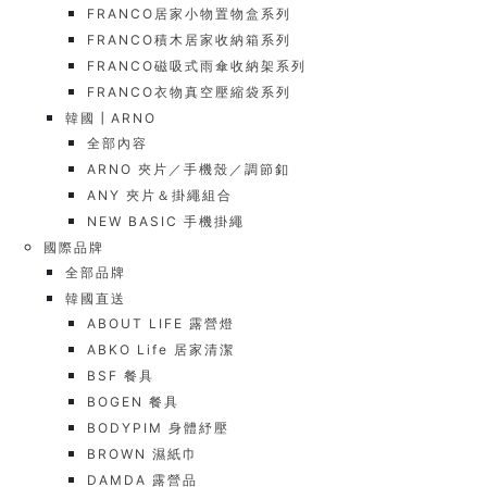
FRANCO居家小物置物盒系列
FRANCO積木居家收納箱系列
FRANCO磁吸式雨傘收納架系列
FRANCO衣物真空壓縮袋系列
韓國┃ARNO
全部內容
ARNO 夾片／手機殼／調節釦
ANY 夾片＆掛繩組合
NEW BASIC 手機掛繩
國際品牌
全部品牌
韓國直送
ABOUT LIFE 露營燈
ABKO Life 居家清潔
BSF 餐具
BOGEN 餐具
BODYPIM 身體紓壓
BROWN 濕紙巾
DAMDA 露營品