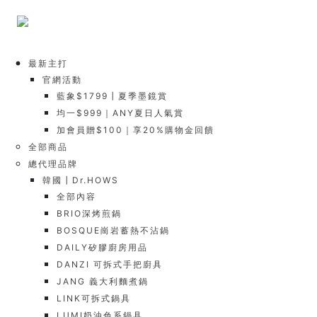
最新主打
官網活動
藍象$1799┃夏季墨鏡賞
均一$999｜ANY夏日人氣賞
加會員贈$100｜享20%購物金回饋
全部商品
總代理品牌
韓國┃Dr.HOWS
全部內容
BRIO深烤煎鍋
BOSQUE崗岩蓄熱不沾鍋
DAILY矽膠廚房用品
DANZI 可拆式手把廚具
JANG 義大利麵煮鍋
LINK可拆式鍋具
LUMI奶油色系鍋具