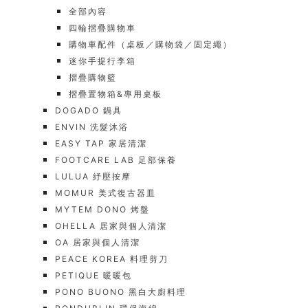
全部內容
四輪摺疊購物車
購物車配件（桌板／購物袋／固定繩）
迷你手提行李箱
摺疊購物籃
摺疊置物箱&專用桌板
DOGADO 鍋具
ENVIN 洗髮沐浴
EASY TAP 家居清潔
FOOTCARE LAB 足部保養
LULUA 紓壓按摩
MOMUR 美式復古器皿
MYTEM DONO 烤盤
OHELLA 居家與個人清潔
OA 居家與個人清潔
PEACE KOREA 料理剪刀
PETIQUE 暖暖包
PONO BUONO 黑白大廚料理