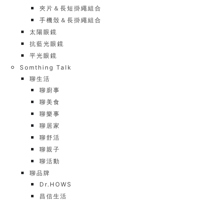
夾片＆長短掛繩組合
手機殼＆長掛繩組合
太陽眼鏡
抗藍光眼鏡
平光眼鏡
Somthing Talk
聊生活
聊廚事
聊美食
聊樂事
聊居家
聊舒活
聊親子
聊活動
聊品牌
Dr.HOWS
昌信生活