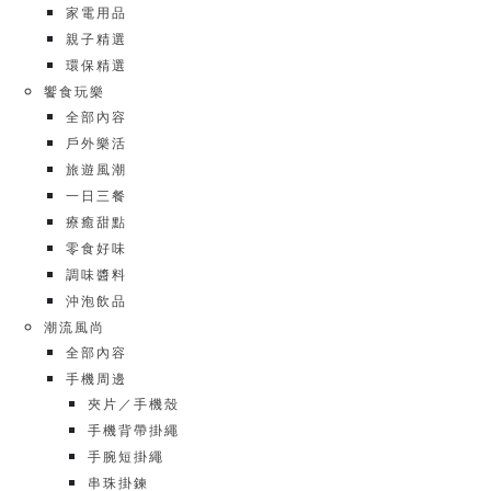
家電用品
親子精選
環保精選
饗食玩樂
全部內容
戶外樂活
旅遊風潮
一日三餐
療癒甜點
零食好味
調味醬料
沖泡飲品
潮流風尚
全部內容
手機周邊
夾片／手機殼
手機背帶掛繩
手腕短掛繩
串珠掛鍊