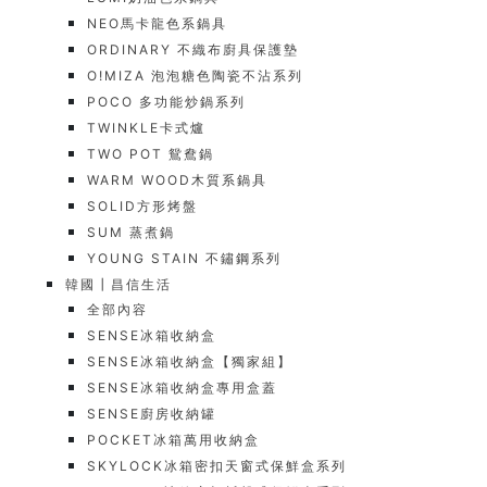
NEO馬卡龍色系鍋具
ORDINARY 不織布廚具保護墊
O!MIZA 泡泡糖色陶瓷不沾系列
POCO 多功能炒鍋系列
TWINKLE卡式爐
TWO POT 鴛鴦鍋
WARM WOOD木質系鍋具
SOLID方形烤盤
SUM 蒸煮鍋
YOUNG STAIN 不鏽鋼系列
韓國┃昌信生活
全部內容
SENSE冰箱收納盒
SENSE冰箱收納盒【獨家組】
SENSE冰箱收納盒專用盒蓋
SENSE廚房收納罐
POCKET冰箱萬用收納盒
SKYLOCK冰箱密扣天窗式保鮮盒系列