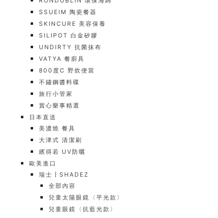
RONDUBLIN 環保海綿
SSUEIM 陶瓷餐器
SKINCURE 美容保養
SILIPOT 白金矽膠
UNDIRTY 抗菌抹布
VATYA 餐廚具
800度C 野炊便當
不鏽鋼醬料碟
旅行小管家
賞心樂事精選
日本直送
美濃燒 餐具
大津式 清潔刷
繽得若 UV防曬
歐美進口
瑞士┃SHADEZ
全部內容
兒童太陽眼鏡〈平光款〉
兒童眼鏡〈抗藍光款〉