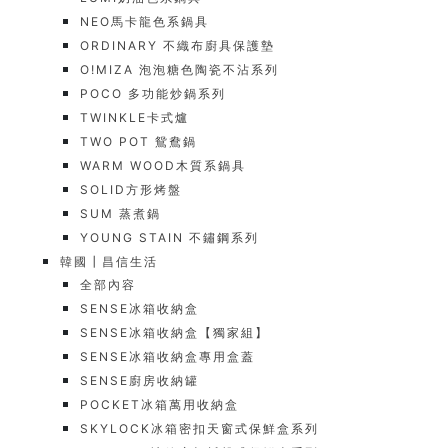
NEO馬卡龍色系鍋具
ORDINARY 不織布廚具保護墊
O!MIZA 泡泡糖色陶瓷不沾系列
POCO 多功能炒鍋系列
TWINKLE卡式爐
TWO POT 鴛鴦鍋
WARM WOOD木質系鍋具
SOLID方形烤盤
SUM 蒸煮鍋
YOUNG STAIN 不鏽鋼系列
韓國┃昌信生活
全部內容
SENSE冰箱收納盒
SENSE冰箱收納盒【獨家組】
SENSE冰箱收納盒專用盒蓋
SENSE廚房收納罐
POCKET冰箱萬用收納盒
SKYLOCK冰箱密扣天窗式保鮮盒系列