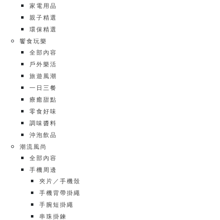
家電用品
親子精選
環保精選
饗食玩樂
全部內容
戶外樂活
旅遊風潮
一日三餐
療癒甜點
零食好味
調味醬料
沖泡飲品
潮流風尚
全部內容
手機周邊
夾片／手機殼
手機背帶掛繩
手腕短掛繩
串珠掛鍊