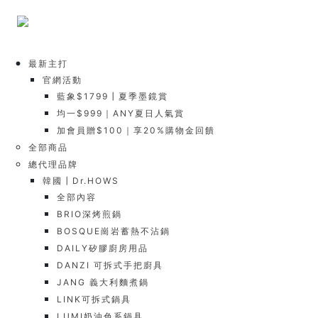
最新主打
官網活動
藍象$1799┃夏季墨鏡賞
均一$999｜ANY夏日人氣賞
加會員贈$100｜享20%購物金回饋
全部商品
總代理品牌
韓國┃Dr.HOWS
全部內容
BRIO深烤煎鍋
BOSQUE崗岩蓄熱不沾鍋
DAILY矽膠廚房用品
DANZI 可拆式手把廚具
JANG 義大利麵煮鍋
LINK可拆式鍋具
LUMI奶油色系鍋具