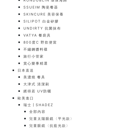
RONDUBLIN 環保海綿
SSUEIM 陶瓷餐器
SKINCURE 美容保養
SILIPOT 白金矽膠
UNDIRTY 抗菌抹布
VATYA 餐廚具
800度C 野炊便當
不鏽鋼醬料碟
旅行小管家
賞心樂事精選
日本直送
美濃燒 餐具
大津式 清潔刷
繽得若 UV防曬
歐美進口
瑞士┃SHADEZ
全部內容
兒童太陽眼鏡〈平光款〉
兒童眼鏡〈抗藍光款〉