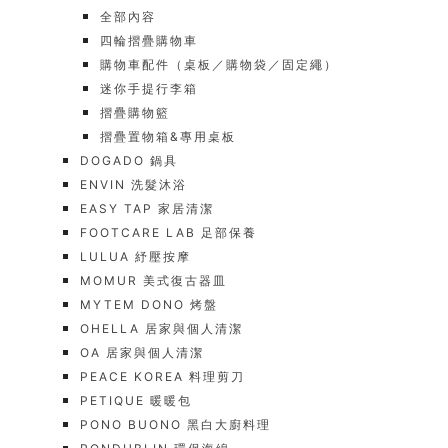
全部內容
四輪摺疊購物車
購物車配件（桌板／購物袋／固定繩）
迷你手提行李箱
摺疊購物籃
摺疊置物箱&專用桌板
DOGADO 鍋具
ENVIN 洗髮沐浴
EASY TAP 家居清潔
FOOTCARE LAB 足部保養
LULUA 紓壓按摩
MOMUR 美式復古器皿
MYTEM DONO 烤盤
OHELLA 居家與個人清潔
OA 居家與個人清潔
PEACE KOREA 料理剪刀
PETIQUE 暖暖包
PONO BUONO 黑白大廚料理