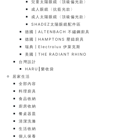
兒童太陽眼鏡〈頂級偏光款〉
成人眼鏡〈抗藍光款〉
成人太陽眼鏡〈頂級偏光款〉
SHADEZ太陽眼鏡配件區
德國┃ALTENBACH 不鏽鋼廚具
德國┃HAMPTONS 壓鑄廚具
瑞典┃Electrolux 伊萊克斯
美國┃THE RADIANT RHINO
台灣設計
HARU┃樂收袋
居家生活
全部內容
料理廚具
食品收納
廚房收納
餐桌器皿
清潔洗滌
生活收納
個人保養