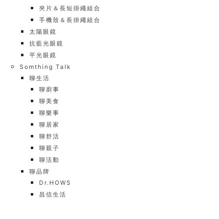
夾片＆長短掛繩組合
手機殼＆長掛繩組合
太陽眼鏡
抗藍光眼鏡
平光眼鏡
Somthing Talk
聊生活
聊廚事
聊美食
聊樂事
聊居家
聊舒活
聊親子
聊活動
聊品牌
Dr.HOWS
昌信生活