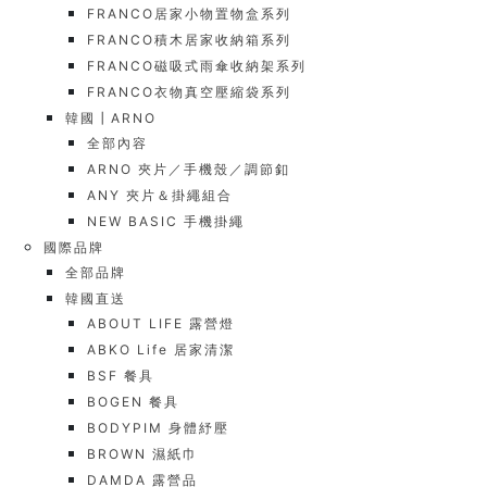
FRANCO居家小物置物盒系列
FRANCO積木居家收納箱系列
FRANCO磁吸式雨傘收納架系列
FRANCO衣物真空壓縮袋系列
韓國┃ARNO
全部內容
ARNO 夾片／手機殼／調節釦
ANY 夾片＆掛繩組合
NEW BASIC 手機掛繩
國際品牌
全部品牌
韓國直送
ABOUT LIFE 露營燈
ABKO Life 居家清潔
BSF 餐具
BOGEN 餐具
BODYPIM 身體紓壓
BROWN 濕紙巾
DAMDA 露營品