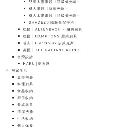
兒童太陽眼鏡〈頂級偏光款〉
成人眼鏡〈抗藍光款〉
成人太陽眼鏡〈頂級偏光款〉
SHADEZ太陽眼鏡配件區
德國┃ALTENBACH 不鏽鋼廚具
德國┃HAMPTONS 壓鑄廚具
瑞典┃Electrolux 伊萊克斯
美國┃THE RADIANT RHINO
台灣設計
HARU┃樂收袋
居家生活
全部內容
料理廚具
食品收納
廚房收納
餐桌器皿
清潔洗滌
生活收納
個人保養