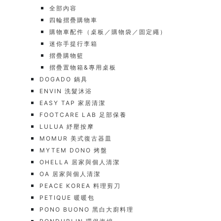
全部內容
四輪摺疊購物車
購物車配件（桌板／購物袋／固定繩）
迷你手提行李箱
摺疊購物籃
摺疊置物箱&專用桌板
DOGADO 鍋具
ENVIN 洗髮沐浴
EASY TAP 家居清潔
FOOTCARE LAB 足部保養
LULUA 紓壓按摩
MOMUR 美式復古器皿
MYTEM DONO 烤盤
OHELLA 居家與個人清潔
OA 居家與個人清潔
PEACE KOREA 料理剪刀
PETIQUE 暖暖包
PONO BUONO 黑白大廚料理