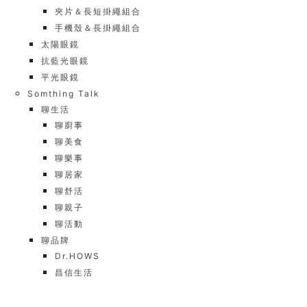
夾片＆長短掛繩組合
手機殼＆長掛繩組合
太陽眼鏡
抗藍光眼鏡
平光眼鏡
Somthing Talk
聊生活
聊廚事
聊美食
聊樂事
聊居家
聊舒活
聊親子
聊活動
聊品牌
Dr.HOWS
昌信生活