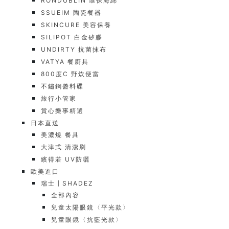
RONDUBLIN 環保海綿
SSUEIM 陶瓷餐器
SKINCURE 美容保養
SILIPOT 白金矽膠
UNDIRTY 抗菌抹布
VATYA 餐廚具
800度C 野炊便當
不鏽鋼醬料碟
旅行小管家
賞心樂事精選
日本直送
美濃燒 餐具
大津式 清潔刷
繽得若 UV防曬
歐美進口
瑞士┃SHADEZ
全部內容
兒童太陽眼鏡〈平光款〉
兒童眼鏡〈抗藍光款〉