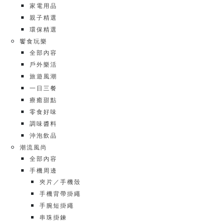
家電用品
親子精選
環保精選
饗食玩樂
全部內容
戶外樂活
旅遊風潮
一日三餐
療癒甜點
零食好味
調味醬料
沖泡飲品
潮流風尚
全部內容
手機周邊
夾片／手機殼
手機背帶掛繩
手腕短掛繩
串珠掛鍊