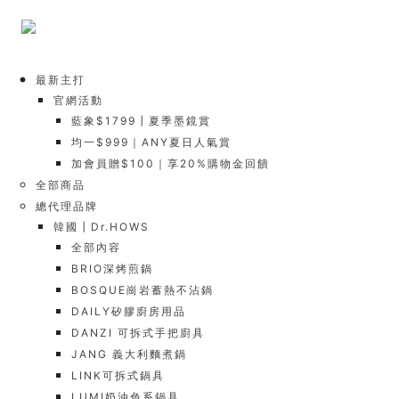
最新主打
官網活動
藍象$1799┃夏季墨鏡賞
均一$999｜ANY夏日人氣賞
加會員贈$100｜享20%購物金回饋
全部商品
總代理品牌
韓國┃Dr.HOWS
全部內容
BRIO深烤煎鍋
BOSQUE崗岩蓄熱不沾鍋
DAILY矽膠廚房用品
DANZI 可拆式手把廚具
JANG 義大利麵煮鍋
LINK可拆式鍋具
LUMI奶油色系鍋具