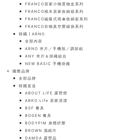
FRANCO居家小物置物盒系列
FRANCO積木居家收納箱系列
FRANCO磁吸式雨傘收納架系列
FRANCO衣物真空壓縮袋系列
韓國┃ARNO
全部內容
ARNO 夾片／手機殼／調節釦
ANY 夾片＆掛繩組合
NEW BASIC 手機掛繩
國際品牌
全部品牌
韓國直送
ABOUT LIFE 露營燈
ABKO Life 居家清潔
BSF 餐具
BOGEN 餐具
BODYPIM 身體紓壓
BROWN 濕紙巾
DAMDA 露營品