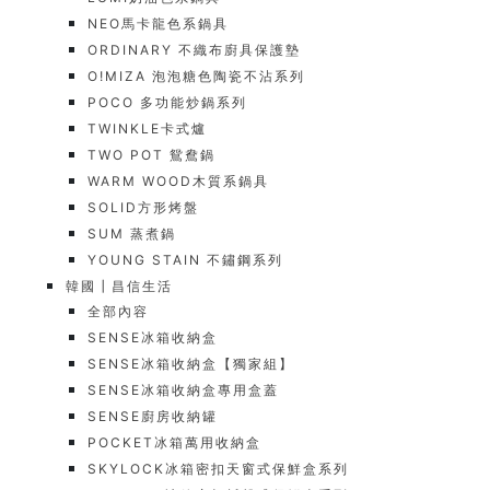
NEO馬卡龍色系鍋具
ORDINARY 不織布廚具保護墊
O!MIZA 泡泡糖色陶瓷不沾系列
POCO 多功能炒鍋系列
TWINKLE卡式爐
TWO POT 鴛鴦鍋
WARM WOOD木質系鍋具
SOLID方形烤盤
SUM 蒸煮鍋
YOUNG STAIN 不鏽鋼系列
韓國┃昌信生活
全部內容
SENSE冰箱收納盒
SENSE冰箱收納盒【獨家組】
SENSE冰箱收納盒專用盒蓋
SENSE廚房收納罐
POCKET冰箱萬用收納盒
SKYLOCK冰箱密扣天窗式保鮮盒系列