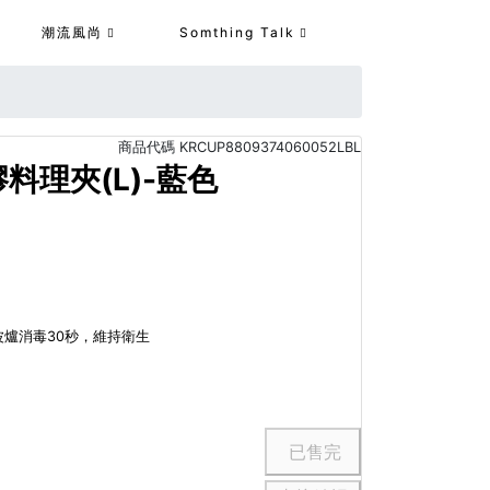
潮流風尚
Somthing Talk
商品代碼
KRCUP8809374060052LBL
膠料理夾(L)-藍色
微波爐消毒30秒，維持衛生