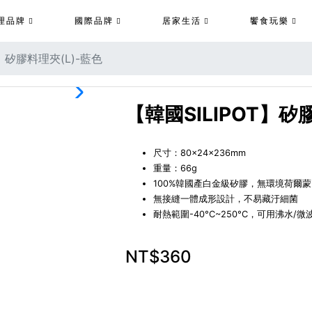
理品牌
國際品牌
居家生活
饗食玩樂
T】矽膠料理夾(L)-藍色
【韓國SILIPOT】矽
尺寸：80×24×236mm
重量：66g
100%韓國產白金級矽膠，無環境荷爾蒙
無接縫一體成形設計，不易藏汙細菌
耐熱範圍-40°C~250°C，可用沸水/
NT$360