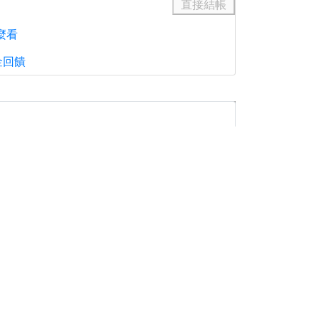
直接結帳
麼看
金回饋