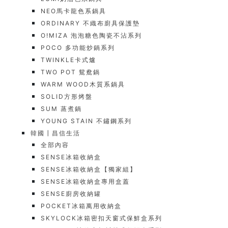
NEO馬卡龍色系鍋具
ORDINARY 不織布廚具保護墊
O!MIZA 泡泡糖色陶瓷不沾系列
POCO 多功能炒鍋系列
TWINKLE卡式爐
TWO POT 鴛鴦鍋
WARM WOOD木質系鍋具
SOLID方形烤盤
SUM 蒸煮鍋
YOUNG STAIN 不鏽鋼系列
韓國┃昌信生活
全部內容
SENSE冰箱收納盒
SENSE冰箱收納盒【獨家組】
SENSE冰箱收納盒專用盒蓋
SENSE廚房收納罐
POCKET冰箱萬用收納盒
SKYLOCK冰箱密扣天窗式保鮮盒系列