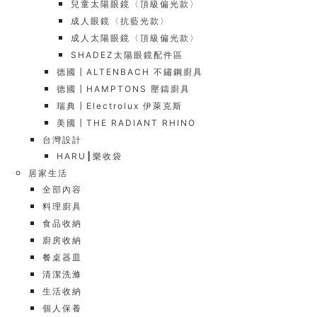
兒童太陽眼鏡〈頂級偏光款〉
成人眼鏡〈抗藍光款〉
成人太陽眼鏡〈頂級偏光款〉
SHADEZ太陽眼鏡配件區
德國┃ALTENBACH 不鏽鋼廚具
德國┃HAMPTONS 壓鑄廚具
瑞典┃Electrolux 伊萊克斯
美國┃THE RADIANT RHINO
台灣設計
HARU┃樂收袋
居家生活
全部內容
料理廚具
食品收納
廚房收納
餐桌器皿
清潔洗滌
生活收納
個人保養