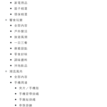
家電用品
親子精選
環保精選
饗食玩樂
全部內容
戶外樂活
旅遊風潮
一日三餐
療癒甜點
零食好味
調味醬料
沖泡飲品
潮流風尚
全部內容
手機周邊
夾片／手機殼
手機背帶掛繩
手腕短掛繩
串珠掛鍊