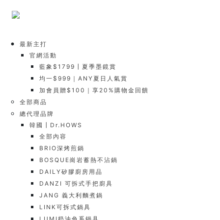
最新主打
官網活動
藍象$1799┃夏季墨鏡賞
均一$999｜ANY夏日人氣賞
加會員贈$100｜享20%購物金回饋
全部商品
總代理品牌
韓國┃Dr.HOWS
全部內容
BRIO深烤煎鍋
BOSQUE崗岩蓄熱不沾鍋
DAILY矽膠廚房用品
DANZI 可拆式手把廚具
JANG 義大利麵煮鍋
LINK可拆式鍋具
LUMI奶油色系鍋具