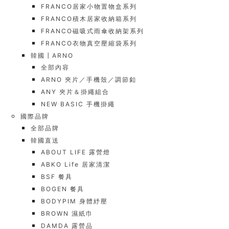
FRANCO居家小物置物盒系列
FRANCO積木居家收納箱系列
FRANCO磁吸式雨傘收納架系列
FRANCO衣物真空壓縮袋系列
韓國┃ARNO
全部內容
ARNO 夾片／手機殼／調節釦
ANY 夾片＆掛繩組合
NEW BASIC 手機掛繩
國際品牌
全部品牌
韓國直送
ABOUT LIFE 露營燈
ABKO Life 居家清潔
BSF 餐具
BOGEN 餐具
BODYPIM 身體紓壓
BROWN 濕紙巾
DAMDA 露營品