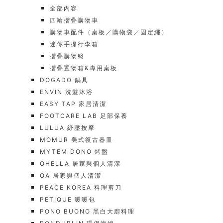
全部內容
四輪摺疊購物車
購物車配件（桌板／購物袋／固定繩）
迷你手提行李箱
摺疊購物籃
摺疊置物箱&專用桌板
DOGADO 鍋具
ENVIN 洗髮沐浴
EASY TAP 家居清潔
FOOTCARE LAB 足部保養
LULUA 紓壓按摩
MOMUR 美式復古器皿
MYTEM DONO 烤盤
OHELLA 居家與個人清潔
OA 居家與個人清潔
PEACE KOREA 料理剪刀
PETIQUE 暖暖包
PONO BUONO 黑白大廚料理