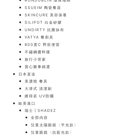
RONDUBLIN 環保海綿
SSUEIM 陶瓷餐器
SKINCURE 美容保養
SILIPOT 白金矽膠
UNDIRTY 抗菌抹布
VATYA 餐廚具
800度C 野炊便當
不鏽鋼醬料碟
旅行小管家
賞心樂事精選
日本直送
美濃燒 餐具
大津式 清潔刷
繽得若 UV防曬
歐美進口
瑞士┃SHADEZ
全部內容
兒童太陽眼鏡〈平光款〉
兒童眼鏡〈抗藍光款〉