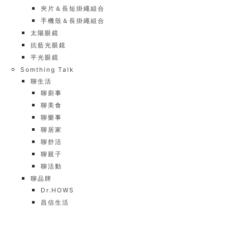
夾片＆長短掛繩組合
手機殼＆長掛繩組合
太陽眼鏡
抗藍光眼鏡
平光眼鏡
Somthing Talk
聊生活
聊廚事
聊美食
聊樂事
聊居家
聊舒活
聊親子
聊活動
聊品牌
Dr.HOWS
昌信生活