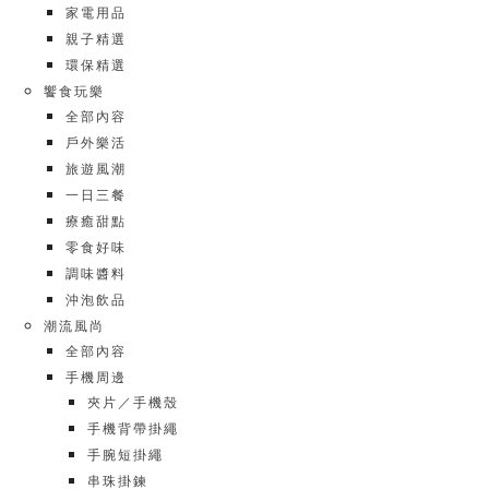
家電用品
親子精選
環保精選
饗食玩樂
全部內容
戶外樂活
旅遊風潮
一日三餐
療癒甜點
零食好味
調味醬料
沖泡飲品
潮流風尚
全部內容
手機周邊
夾片／手機殼
手機背帶掛繩
手腕短掛繩
串珠掛鍊