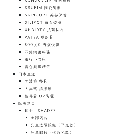
RONDUBLIN 環保海綿
SSUEIM 陶瓷餐器
SKINCURE 美容保養
SILIPOT 白金矽膠
UNDIRTY 抗菌抹布
VATYA 餐廚具
800度C 野炊便當
不鏽鋼醬料碟
旅行小管家
賞心樂事精選
日本直送
美濃燒 餐具
大津式 清潔刷
繽得若 UV防曬
歐美進口
瑞士┃SHADEZ
全部內容
兒童太陽眼鏡〈平光款〉
兒童眼鏡〈抗藍光款〉