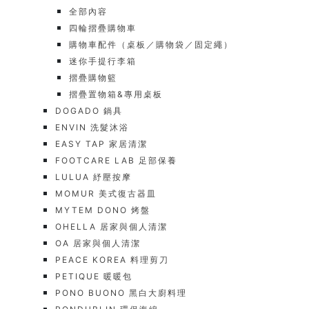
全部內容
四輪摺疊購物車
購物車配件（桌板／購物袋／固定繩）
迷你手提行李箱
摺疊購物籃
摺疊置物箱&專用桌板
DOGADO 鍋具
ENVIN 洗髮沐浴
EASY TAP 家居清潔
FOOTCARE LAB 足部保養
LULUA 紓壓按摩
MOMUR 美式復古器皿
MYTEM DONO 烤盤
OHELLA 居家與個人清潔
OA 居家與個人清潔
PEACE KOREA 料理剪刀
PETIQUE 暖暖包
PONO BUONO 黑白大廚料理