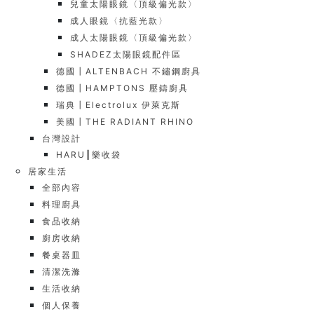
兒童太陽眼鏡〈頂級偏光款〉
成人眼鏡〈抗藍光款〉
成人太陽眼鏡〈頂級偏光款〉
SHADEZ太陽眼鏡配件區
德國┃ALTENBACH 不鏽鋼廚具
德國┃HAMPTONS 壓鑄廚具
瑞典┃Electrolux 伊萊克斯
美國┃THE RADIANT RHINO
台灣設計
HARU┃樂收袋
居家生活
全部內容
料理廚具
食品收納
廚房收納
餐桌器皿
清潔洗滌
生活收納
個人保養