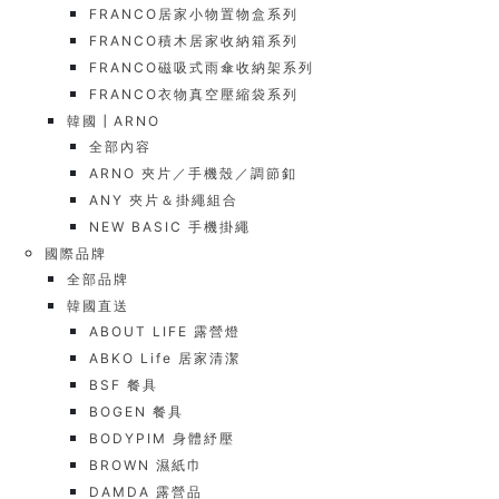
FRANCO居家小物置物盒系列
FRANCO積木居家收納箱系列
FRANCO磁吸式雨傘收納架系列
FRANCO衣物真空壓縮袋系列
韓國┃ARNO
全部內容
ARNO 夾片／手機殼／調節釦
ANY 夾片＆掛繩組合
NEW BASIC 手機掛繩
國際品牌
全部品牌
韓國直送
ABOUT LIFE 露營燈
ABKO Life 居家清潔
BSF 餐具
BOGEN 餐具
BODYPIM 身體紓壓
BROWN 濕紙巾
DAMDA 露營品