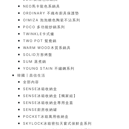
NEO馬卡龍色系鍋具
ORDINARY 不織布廚具保護墊
O!MIZA 泡泡糖色陶瓷不沾系列
POCO 多功能炒鍋系列
TWINKLE卡式爐
TWO POT 鴛鴦鍋
WARM WOOD木質系鍋具
SOLID方形烤盤
SUM 蒸煮鍋
YOUNG STAIN 不鏽鋼系列
韓國┃昌信生活
全部內容
SENSE冰箱收納盒
SENSE冰箱收納盒【獨家組】
SENSE冰箱收納盒專用盒蓋
SENSE廚房收納罐
POCKET冰箱萬用收納盒
SKYLOCK冰箱密扣天窗式保鮮盒系列