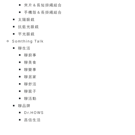
夾片＆長短掛繩組合
手機殼＆長掛繩組合
太陽眼鏡
抗藍光眼鏡
平光眼鏡
Somthing Talk
聊生活
聊廚事
聊美食
聊樂事
聊居家
聊舒活
聊親子
聊活動
聊品牌
Dr.HOWS
昌信生活