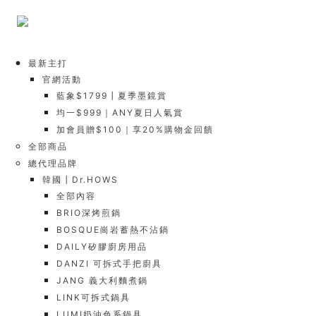
最新主打
官網活動
藍象$1799┃夏季墨鏡賞
均一$999｜ANY夏日人氣賞
加會員贈$100｜享20%購物金回饋
全部商品
總代理品牌
韓國┃Dr.HOWS
全部內容
BRIO深烤煎鍋
BOSQUE崗岩蓄熱不沾鍋
DAILY矽膠廚房用品
DANZI 可拆式手把廚具
JANG 義大利麵煮鍋
LINK可拆式鍋具
LUMI奶油色系鍋具