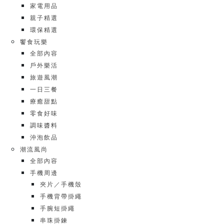
家電用品
親子精選
環保精選
饗食玩樂
全部內容
戶外樂活
旅遊風潮
一日三餐
療癒甜點
零食好味
調味醬料
沖泡飲品
潮流風尚
全部內容
手機周邊
夾片／手機殼
手機背帶掛繩
手腕短掛繩
串珠掛鍊