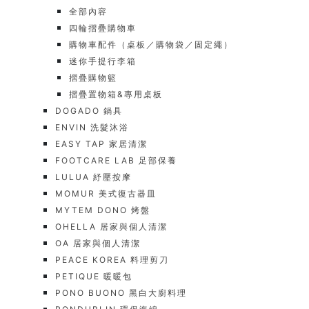
全部內容
四輪摺疊購物車
購物車配件（桌板／購物袋／固定繩）
迷你手提行李箱
摺疊購物籃
摺疊置物箱&專用桌板
DOGADO 鍋具
ENVIN 洗髮沐浴
EASY TAP 家居清潔
FOOTCARE LAB 足部保養
LULUA 紓壓按摩
MOMUR 美式復古器皿
MYTEM DONO 烤盤
OHELLA 居家與個人清潔
OA 居家與個人清潔
PEACE KOREA 料理剪刀
PETIQUE 暖暖包
PONO BUONO 黑白大廚料理