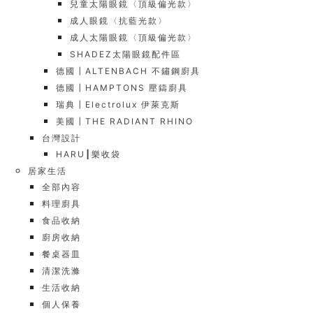
兒童太陽眼鏡〈頂級偏光款〉
成人眼鏡〈抗藍光款〉
成人太陽眼鏡〈頂級偏光款〉
SHADEZ太陽眼鏡配件區
德國┃ALTENBACH 不鏽鋼廚具
德國┃HAMPTONS 壓鑄廚具
瑞典┃Electrolux 伊萊克斯
美國┃THE RADIANT RHINO
台灣設計
HARU┃樂收袋
居家生活
全部內容
料理廚具
食品收納
廚房收納
餐桌器皿
清潔洗滌
生活收納
個人保養