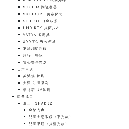
RONDUBLIN 環保海綿
SSUEIM 陶瓷餐器
SKINCURE 美容保養
SILIPOT 白金矽膠
UNDIRTY 抗菌抹布
VATYA 餐廚具
800度C 野炊便當
不鏽鋼醬料碟
旅行小管家
賞心樂事精選
日本直送
美濃燒 餐具
大津式 清潔刷
繽得若 UV防曬
歐美進口
瑞士┃SHADEZ
全部內容
兒童太陽眼鏡〈平光款〉
兒童眼鏡〈抗藍光款〉