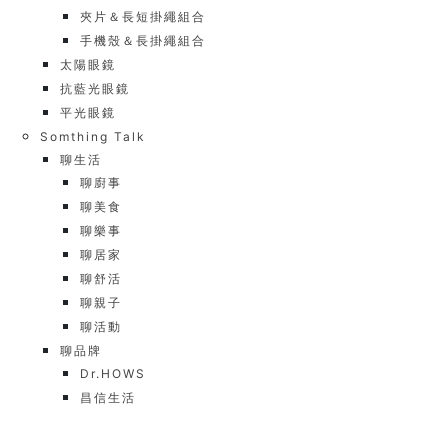
夾片＆長短掛繩組合
手機殼＆長掛繩組合
太陽眼鏡
抗藍光眼鏡
平光眼鏡
Somthing Talk
聊生活
聊廚事
聊美食
聊樂事
聊居家
聊舒活
聊親子
聊活動
聊品牌
Dr.HOWS
昌信生活