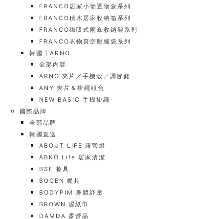
FRANCO居家小物置物盒系列
FRANCO積木居家收納箱系列
FRANCO磁吸式雨傘收納架系列
FRANCO衣物真空壓縮袋系列
韓國┃ARNO
全部內容
ARNO 夾片／手機殼／調節釦
ANY 夾片＆掛繩組合
NEW BASIC 手機掛繩
國際品牌
全部品牌
韓國直送
ABOUT LIFE 露營燈
ABKO Life 居家清潔
BSF 餐具
BOGEN 餐具
BODYPIM 身體紓壓
BROWN 濕紙巾
DAMDA 露營品