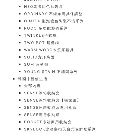
NEO馬卡龍色系鍋具
ORDINARY 不織布廚具保護墊
O!MIZA 泡泡糖色陶瓷不沾系列
POCO 多功能炒鍋系列
TWINKLE卡式爐
TWO POT 鴛鴦鍋
WARM WOOD木質系鍋具
SOLID方形烤盤
SUM 蒸煮鍋
YOUNG STAIN 不鏽鋼系列
韓國┃昌信生活
全部內容
SENSE冰箱收納盒
SENSE冰箱收納盒【獨家組】
SENSE冰箱收納盒專用盒蓋
SENSE廚房收納罐
POCKET冰箱萬用收納盒
SKYLOCK冰箱密扣天窗式保鮮盒系列