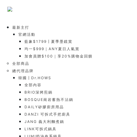
最新主打
官網活動
藍象$1799┃夏季墨鏡賞
均一$999｜ANY夏日人氣賞
加會員贈$100｜享20%購物金回饋
全部商品
總代理品牌
韓國┃Dr.HOWS
全部內容
BRIO深烤煎鍋
BOSQUE崗岩蓄熱不沾鍋
DAILY矽膠廚房用品
DANZI 可拆式手把廚具
JANG 義大利麵煮鍋
LINK可拆式鍋具
LUMI奶油色系鍋具