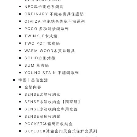
NEO馬卡龍色系鍋具
ORDINARY 不織布廚具保護墊
O!MIZA 泡泡糖色陶瓷不沾系列
POCO 多功能炒鍋系列
TWINKLE卡式爐
TWO POT 鴛鴦鍋
WARM WOOD木質系鍋具
SOLID方形烤盤
SUM 蒸煮鍋
YOUNG STAIN 不鏽鋼系列
韓國┃昌信生活
全部內容
SENSE冰箱收納盒
SENSE冰箱收納盒【獨家組】
SENSE冰箱收納盒專用盒蓋
SENSE廚房收納罐
POCKET冰箱萬用收納盒
SKYLOCK冰箱密扣天窗式保鮮盒系列