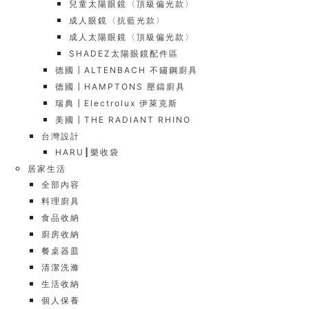
兒童太陽眼鏡〈頂級偏光款〉
成人眼鏡〈抗藍光款〉
成人太陽眼鏡〈頂級偏光款〉
SHADEZ太陽眼鏡配件區
德國┃ALTENBACH 不鏽鋼廚具
德國┃HAMPTONS 壓鑄廚具
瑞典┃Electrolux 伊萊克斯
美國┃THE RADIANT RHINO
台灣設計
HARU┃樂收袋
居家生活
全部內容
料理廚具
食品收納
廚房收納
餐桌器皿
清潔洗滌
生活收納
個人保養