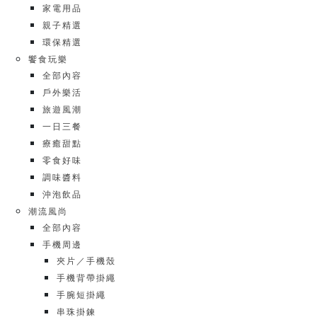
家電用品
親子精選
環保精選
饗食玩樂
全部內容
戶外樂活
旅遊風潮
一日三餐
療癒甜點
零食好味
調味醬料
沖泡飲品
潮流風尚
全部內容
手機周邊
夾片／手機殼
手機背帶掛繩
手腕短掛繩
串珠掛鍊