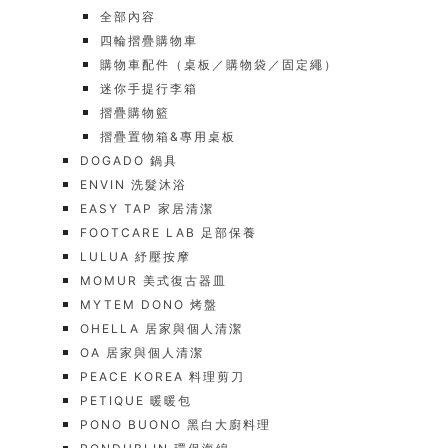
全部內容
四輪摺疊購物車
購物車配件（桌板／購物袋／固定繩）
迷你手提行李箱
摺疊購物籃
摺疊置物箱&專用桌板
DOGADO 鍋具
ENVIN 洗髮沐浴
EASY TAP 家居清潔
FOOTCARE LAB 足部保養
LULUA 紓壓按摩
MOMUR 美式復古器皿
MYTEM DONO 烤盤
OHELLA 居家與個人清潔
OA 居家與個人清潔
PEACE KOREA 料理剪刀
PETIQUE 暖暖包
PONO BUONO 黑白大廚料理