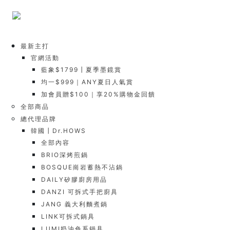
最新主打
官網活動
藍象$1799┃夏季墨鏡賞
均一$999｜ANY夏日人氣賞
加會員贈$100｜享20%購物金回饋
全部商品
總代理品牌
韓國┃Dr.HOWS
全部內容
BRIO深烤煎鍋
BOSQUE崗岩蓄熱不沾鍋
DAILY矽膠廚房用品
DANZI 可拆式手把廚具
JANG 義大利麵煮鍋
LINK可拆式鍋具
LUMI奶油色系鍋具