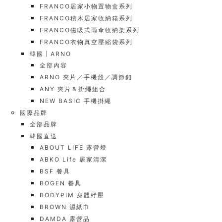
FRANCO居家小物置物盒系列
FRANCO積木居家收納箱系列
FRANCO磁吸式雨傘收納架系列
FRANCO衣物真空壓縮袋系列
韓國┃ARNO
全部內容
ARNO 夾片／手機殼／調節釦
ANY 夾片＆掛繩組合
NEW BASIC 手機掛繩
國際品牌
全部品牌
韓國直送
ABOUT LIFE 露營燈
ABKO Life 居家清潔
BSF 餐具
BOGEN 餐具
BODYPIM 身體紓壓
BROWN 濕紙巾
DAMDA 露營品