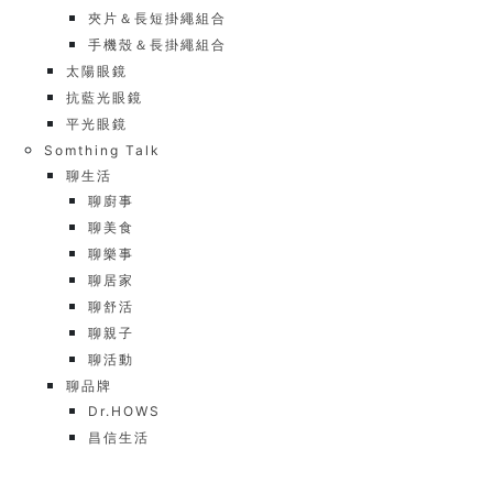
夾片＆長短掛繩組合
手機殼＆長掛繩組合
太陽眼鏡
抗藍光眼鏡
平光眼鏡
Somthing Talk
聊生活
聊廚事
聊美食
聊樂事
聊居家
聊舒活
聊親子
聊活動
聊品牌
Dr.HOWS
昌信生活