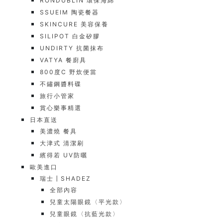
RONDUBLIN 環保海綿
SSUEIM 陶瓷餐器
SKINCURE 美容保養
SILIPOT 白金矽膠
UNDIRTY 抗菌抹布
VATYA 餐廚具
800度C 野炊便當
不鏽鋼醬料碟
旅行小管家
賞心樂事精選
日本直送
美濃燒 餐具
大津式 清潔刷
繽得若 UV防曬
歐美進口
瑞士┃SHADEZ
全部內容
兒童太陽眼鏡〈平光款〉
兒童眼鏡〈抗藍光款〉