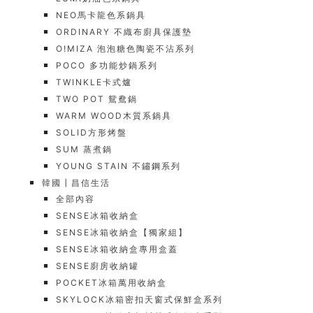
NEO馬卡龍色系鍋具
ORDINARY 不織布廚具保護墊
O!MIZA 泡泡糖色陶瓷不沾系列
POCO 多功能炒鍋系列
TWINKLE卡式爐
TWO POT 鴛鴦鍋
WARM WOOD木質系鍋具
SOLID方形烤盤
SUM 蒸煮鍋
YOUNG STAIN 不鏽鋼系列
韓國┃昌信生活
全部內容
SENSE冰箱收納盒
SENSE冰箱收納盒【獨家組】
SENSE冰箱收納盒專用盒蓋
SENSE廚房收納罐
POCKET冰箱萬用收納盒
SKYLOCK冰箱密扣天窗式保鮮盒系列