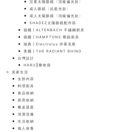
兒童太陽眼鏡〈頂級偏光款〉
成人眼鏡〈抗藍光款〉
成人太陽眼鏡〈頂級偏光款〉
SHADEZ太陽眼鏡配件區
德國┃ALTENBACH 不鏽鋼廚具
德國┃HAMPTONS 壓鑄廚具
瑞典┃Electrolux 伊萊克斯
美國┃THE RADIANT RHINO
台灣設計
HARU┃樂收袋
居家生活
全部內容
料理廚具
食品收納
廚房收納
餐桌器皿
清潔洗滌
生活收納
個人保養