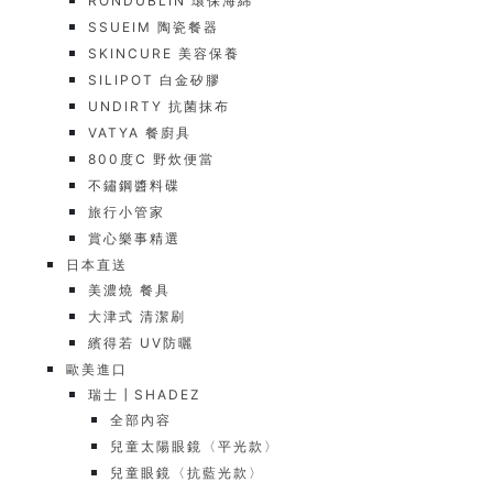
RONDUBLIN 環保海綿
SSUEIM 陶瓷餐器
SKINCURE 美容保養
SILIPOT 白金矽膠
UNDIRTY 抗菌抹布
VATYA 餐廚具
800度C 野炊便當
不鏽鋼醬料碟
旅行小管家
賞心樂事精選
日本直送
美濃燒 餐具
大津式 清潔刷
繽得若 UV防曬
歐美進口
瑞士┃SHADEZ
全部內容
兒童太陽眼鏡〈平光款〉
兒童眼鏡〈抗藍光款〉