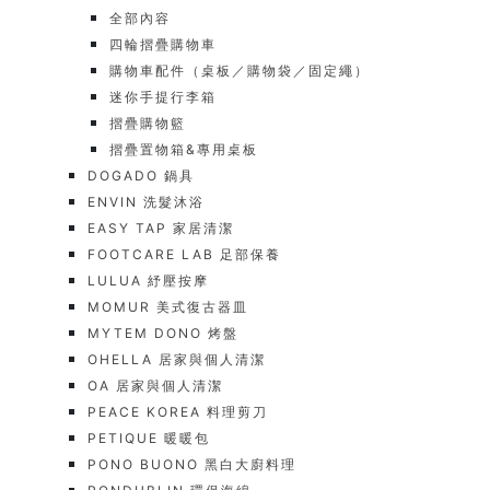
全部內容
四輪摺疊購物車
購物車配件（桌板／購物袋／固定繩）
迷你手提行李箱
摺疊購物籃
摺疊置物箱&專用桌板
DOGADO 鍋具
ENVIN 洗髮沐浴
EASY TAP 家居清潔
FOOTCARE LAB 足部保養
LULUA 紓壓按摩
MOMUR 美式復古器皿
MYTEM DONO 烤盤
OHELLA 居家與個人清潔
OA 居家與個人清潔
PEACE KOREA 料理剪刀
PETIQUE 暖暖包
PONO BUONO 黑白大廚料理