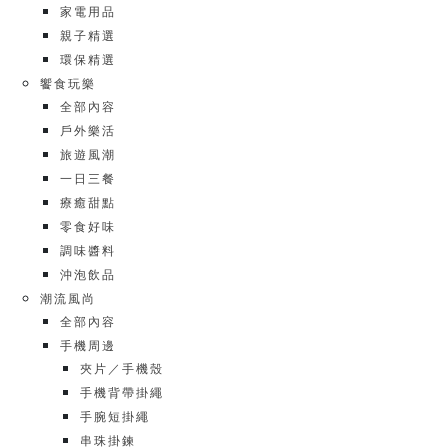
家電用品
親子精選
環保精選
饗食玩樂
全部內容
戶外樂活
旅遊風潮
一日三餐
療癒甜點
零食好味
調味醬料
沖泡飲品
潮流風尚
全部內容
手機周邊
夾片／手機殼
手機背帶掛繩
手腕短掛繩
串珠掛鍊