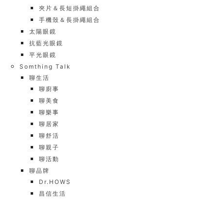
夾片＆長短掛繩組合
手機殼＆長掛繩組合
太陽眼鏡
抗藍光眼鏡
平光眼鏡
Somthing Talk
聊生活
聊廚事
聊美食
聊樂事
聊居家
聊舒活
聊親子
聊活動
聊品牌
Dr.HOWS
昌信生活