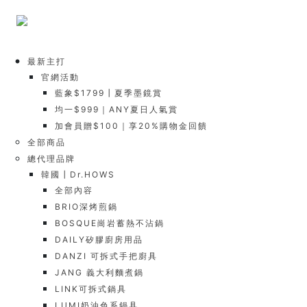
最新主打
官網活動
藍象$1799┃夏季墨鏡賞
均一$999｜ANY夏日人氣賞
加會員贈$100｜享20%購物金回饋
全部商品
總代理品牌
韓國┃Dr.HOWS
全部內容
BRIO深烤煎鍋
BOSQUE崗岩蓄熱不沾鍋
DAILY矽膠廚房用品
DANZI 可拆式手把廚具
JANG 義大利麵煮鍋
LINK可拆式鍋具
LUMI奶油色系鍋具