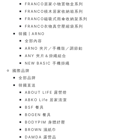
FRANCO居家小物置物盒系列
FRANCO積木居家收納箱系列
FRANCO磁吸式雨傘收納架系列
FRANCO衣物真空壓縮袋系列
韓國┃ARNO
全部內容
ARNO 夾片／手機殼／調節釦
ANY 夾片＆掛繩組合
NEW BASIC 手機掛繩
國際品牌
全部品牌
韓國直送
ABOUT LIFE 露營燈
ABKO Life 居家清潔
BSF 餐具
BOGEN 餐具
BODYPIM 身體紓壓
BROWN 濕紙巾
DAMDA 露營品