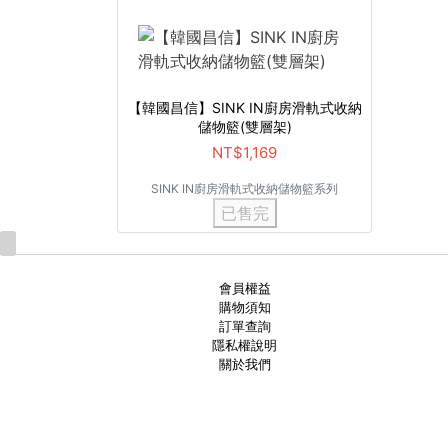
【韓國昌信】SINK IN廚房滑軌式收納
儲物籃(雙層架)
NT$1,169
SINK IN廚房滑軌式收納儲物籃系列
已售完
會員權益
購物須知
訂單查詢
隱私權說明
關於我們