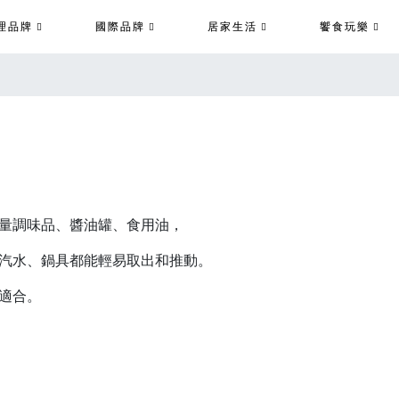
理品牌
國際品牌
居家生活
饗食玩樂
列
量調味品、醬油罐、食用油，
汽水、鍋具都能輕易取出和推動。
適合。