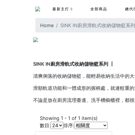
最新主打
全部商品
總代
Home
SINK IN廚房滑軌式收納儲物籃系
SINK IN
廚房滑軌式收納儲物籃系列 ┃
清爽俐落的收納儲物籃，能輕易收納生活中的大
滑順軌道功能和一體成形的握柄處，就連較重的
不論是放在廚房流理臺邊、洗手槽櫥櫃裡，都很
Showing
1
-
1
of
1
item(s)
數目:
排序: