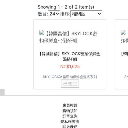
Showing
1
-
2
of
2
item(s)
數目:
排序:
【韓國昌信】SKYLOCK密扣保鮮盒-
【韓
混搭F組
NT$1,625
SKYLOCK冰箱密扣保鮮盒混搭系列
S
已售完
會員權益
購物須知
訂單查詢
隱私權說明
關於我們