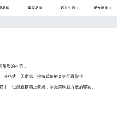
理品牌
國際品牌
居家生活
饗食玩樂
列
高耐用的材質，
、分格式、天窗式、提籃式保鮮盒等配置變化，
箱中，也能直接端上餐桌，享受美味且方便的饗宴。