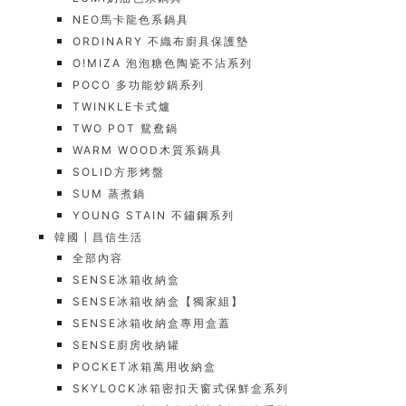
NEO馬卡龍色系鍋具
ORDINARY 不織布廚具保護墊
O!MIZA 泡泡糖色陶瓷不沾系列
POCO 多功能炒鍋系列
TWINKLE卡式爐
TWO POT 鴛鴦鍋
WARM WOOD木質系鍋具
SOLID方形烤盤
SUM 蒸煮鍋
YOUNG STAIN 不鏽鋼系列
韓國┃昌信生活
全部內容
SENSE冰箱收納盒
SENSE冰箱收納盒【獨家組】
SENSE冰箱收納盒專用盒蓋
SENSE廚房收納罐
POCKET冰箱萬用收納盒
SKYLOCK冰箱密扣天窗式保鮮盒系列