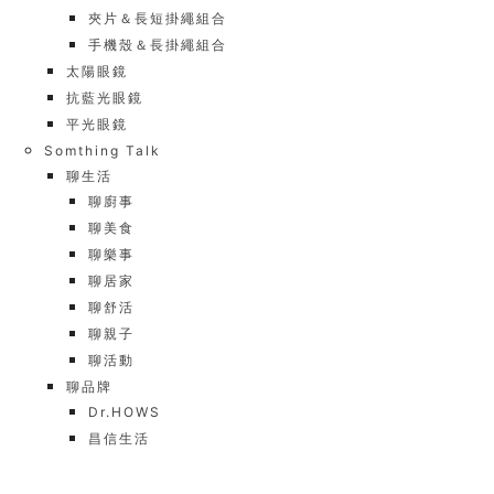
夾片＆長短掛繩組合
手機殼＆長掛繩組合
太陽眼鏡
抗藍光眼鏡
平光眼鏡
Somthing Talk
聊生活
聊廚事
聊美食
聊樂事
聊居家
聊舒活
聊親子
聊活動
聊品牌
Dr.HOWS
昌信生活