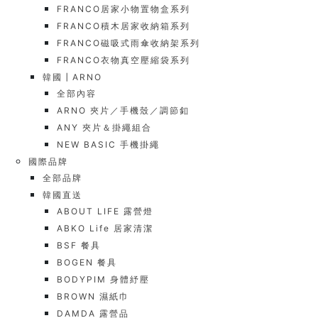
FRANCO居家小物置物盒系列
FRANCO積木居家收納箱系列
FRANCO磁吸式雨傘收納架系列
FRANCO衣物真空壓縮袋系列
韓國┃ARNO
全部內容
ARNO 夾片／手機殼／調節釦
ANY 夾片＆掛繩組合
NEW BASIC 手機掛繩
國際品牌
全部品牌
韓國直送
ABOUT LIFE 露營燈
ABKO Life 居家清潔
BSF 餐具
BOGEN 餐具
BODYPIM 身體紓壓
BROWN 濕紙巾
DAMDA 露營品