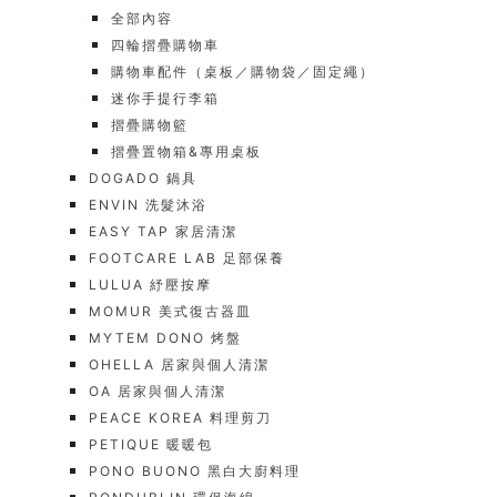
全部內容
四輪摺疊購物車
購物車配件（桌板／購物袋／固定繩）
迷你手提行李箱
摺疊購物籃
摺疊置物箱&專用桌板
DOGADO 鍋具
ENVIN 洗髮沐浴
EASY TAP 家居清潔
FOOTCARE LAB 足部保養
LULUA 紓壓按摩
MOMUR 美式復古器皿
MYTEM DONO 烤盤
OHELLA 居家與個人清潔
OA 居家與個人清潔
PEACE KOREA 料理剪刀
PETIQUE 暖暖包
PONO BUONO 黑白大廚料理