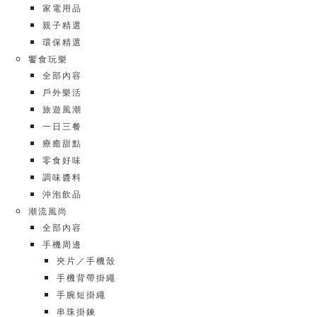
家電用品
親子精選
環保精選
饗食玩樂
全部內容
戶外樂活
旅遊風潮
一日三餐
療癒甜點
零食好味
調味醬料
沖泡飲品
潮流風尚
全部內容
手機周邊
夾片／手機殼
手機背帶掛繩
手腕短掛繩
串珠掛鍊