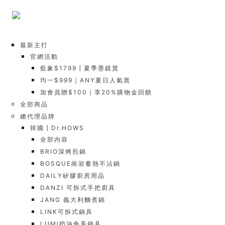
最新主打
官網活動
藍象$1799┃夏季墨鏡賞
均一$999｜ANY夏日人氣賞
加會員贈$100｜享20%購物金回饋
全部商品
總代理品牌
韓國┃Dr.HOWS
全部內容
BRIO深烤煎鍋
BOSQUE崗岩蓄熱不沾鍋
DAILY矽膠廚房用品
DANZI 可拆式手把廚具
JANG 義大利麵煮鍋
LINK可拆式鍋具
LUMI奶油色系鍋具