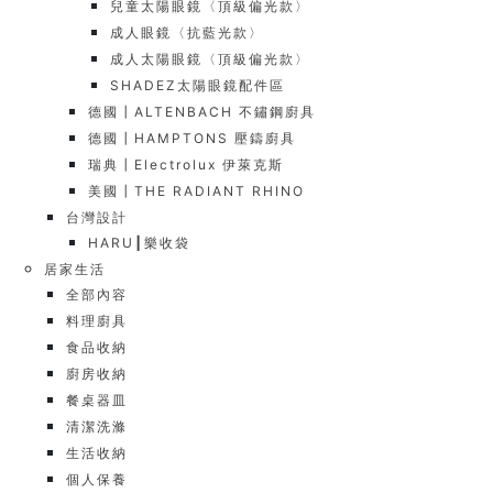
兒童太陽眼鏡〈頂級偏光款〉
成人眼鏡〈抗藍光款〉
成人太陽眼鏡〈頂級偏光款〉
SHADEZ太陽眼鏡配件區
德國┃ALTENBACH 不鏽鋼廚具
德國┃HAMPTONS 壓鑄廚具
瑞典┃Electrolux 伊萊克斯
美國┃THE RADIANT RHINO
台灣設計
HARU┃樂收袋
居家生活
全部內容
料理廚具
食品收納
廚房收納
餐桌器皿
清潔洗滌
生活收納
個人保養