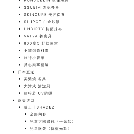
RONDUBLIN 環保海綿
SSUEIM 陶瓷餐器
SKINCURE 美容保養
SILIPOT 白金矽膠
UNDIRTY 抗菌抹布
VATYA 餐廚具
800度C 野炊便當
不鏽鋼醬料碟
旅行小管家
賞心樂事精選
日本直送
美濃燒 餐具
大津式 清潔刷
繽得若 UV防曬
歐美進口
瑞士┃SHADEZ
全部內容
兒童太陽眼鏡〈平光款〉
兒童眼鏡〈抗藍光款〉