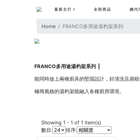
最新主打
全部商品
總代
Home
FRANCO多用途湯杓架系列
FRANCO多用途湯杓架系列
┃
能同時放上兩種廚具的堅固設計，好清洗且易晾
極簡風格的湯杓架能融入各種廚房環境。
Showing
1
-
1
of
1
item(s)
數目:
排序: