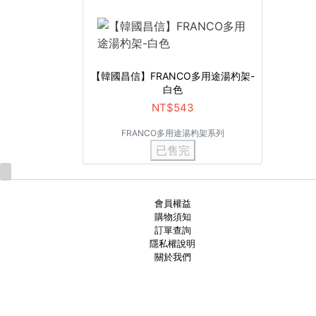
【韓國昌信】FRANCO多用途湯杓架-
白色
NT$543
FRANCO多用途湯杓架系列
已售完
會員權益
購物須知
訂單查詢
隱私權說明
關於我們