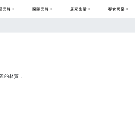
理品牌
國際品牌
居家生活
饗食玩樂
乾的材質，