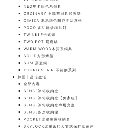
NEO馬卡龍色系鍋具
ORDINARY 不織布廚具保護墊
O!MIZA 泡泡糖色陶瓷不沾系列
POCO 多功能炒鍋系列
TWINKLE卡式爐
TWO POT 鴛鴦鍋
WARM WOOD木質系鍋具
SOLID方形烤盤
SUM 蒸煮鍋
YOUNG STAIN 不鏽鋼系列
韓國┃昌信生活
全部內容
SENSE冰箱收納盒
SENSE冰箱收納盒【獨家組】
SENSE冰箱收納盒專用盒蓋
SENSE廚房收納罐
POCKET冰箱萬用收納盒
SKYLOCK冰箱密扣天窗式保鮮盒系列