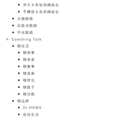
夾片＆長短掛繩組合
手機殼＆長掛繩組合
太陽眼鏡
抗藍光眼鏡
平光眼鏡
Somthing Talk
聊生活
聊廚事
聊美食
聊樂事
聊居家
聊舒活
聊親子
聊活動
聊品牌
Dr.HOWS
昌信生活