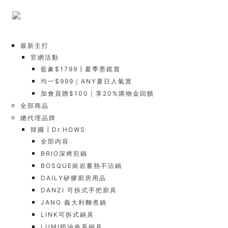
最新主打
官網活動
藍象$1799┃夏季墨鏡賞
均一$999｜ANY夏日人氣賞
加會員贈$100｜享20%購物金回饋
全部商品
總代理品牌
韓國┃Dr.HOWS
全部內容
BRIO深烤煎鍋
BOSQUE崗岩蓄熱不沾鍋
DAILY矽膠廚房用品
DANZI 可拆式手把廚具
JANG 義大利麵煮鍋
LINK可拆式鍋具
LUMI奶油色系鍋具