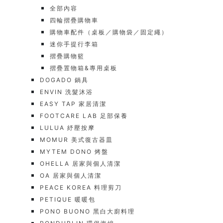
全部內容
四輪摺疊購物車
購物車配件（桌板／購物袋／固定繩）
迷你手提行李箱
摺疊購物籃
摺疊置物箱&專用桌板
DOGADO 鍋具
ENVIN 洗髮沐浴
EASY TAP 家居清潔
FOOTCARE LAB 足部保養
LULUA 紓壓按摩
MOMUR 美式復古器皿
MYTEM DONO 烤盤
OHELLA 居家與個人清潔
OA 居家與個人清潔
PEACE KOREA 料理剪刀
PETIQUE 暖暖包
PONO BUONO 黑白大廚料理