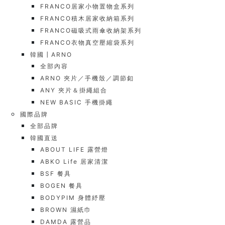
FRANCO居家小物置物盒系列
FRANCO積木居家收納箱系列
FRANCO磁吸式雨傘收納架系列
FRANCO衣物真空壓縮袋系列
韓國┃ARNO
全部內容
ARNO 夾片／手機殼／調節釦
ANY 夾片＆掛繩組合
NEW BASIC 手機掛繩
國際品牌
全部品牌
韓國直送
ABOUT LIFE 露營燈
ABKO Life 居家清潔
BSF 餐具
BOGEN 餐具
BODYPIM 身體紓壓
BROWN 濕紙巾
DAMDA 露營品