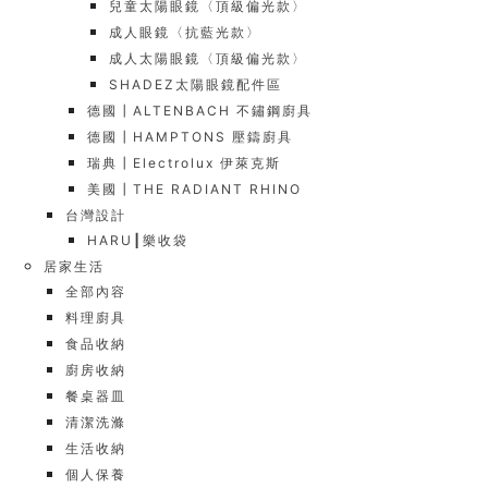
兒童太陽眼鏡〈頂級偏光款〉
成人眼鏡〈抗藍光款〉
成人太陽眼鏡〈頂級偏光款〉
SHADEZ太陽眼鏡配件區
德國┃ALTENBACH 不鏽鋼廚具
德國┃HAMPTONS 壓鑄廚具
瑞典┃Electrolux 伊萊克斯
美國┃THE RADIANT RHINO
台灣設計
HARU┃樂收袋
居家生活
全部內容
料理廚具
食品收納
廚房收納
餐桌器皿
清潔洗滌
生活收納
個人保養