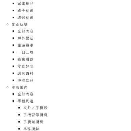
家電用品
親子精選
環保精選
饗食玩樂
全部內容
戶外樂活
旅遊風潮
一日三餐
療癒甜點
零食好味
調味醬料
沖泡飲品
潮流風尚
全部內容
手機周邊
夾片／手機殼
手機背帶掛繩
手腕短掛繩
串珠掛鍊