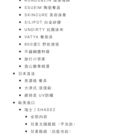
RONDUBLIN 環保海綿
SSUEIM 陶瓷餐器
SKINCURE 美容保養
SILIPOT 白金矽膠
UNDIRTY 抗菌抹布
VATYA 餐廚具
800度C 野炊便當
不鏽鋼醬料碟
旅行小管家
賞心樂事精選
日本直送
美濃燒 餐具
大津式 清潔刷
繽得若 UV防曬
歐美進口
瑞士┃SHADEZ
全部內容
兒童太陽眼鏡〈平光款〉
兒童眼鏡〈抗藍光款〉