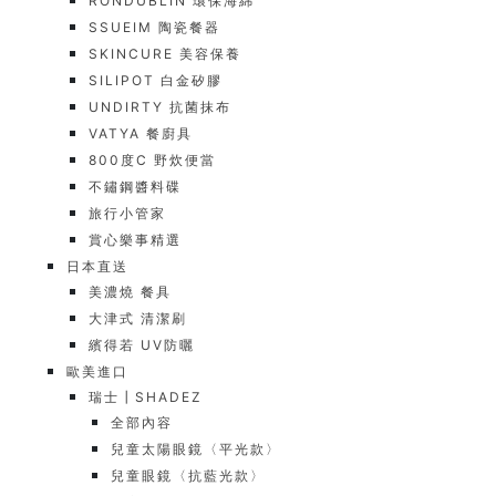
RONDUBLIN 環保海綿
SSUEIM 陶瓷餐器
SKINCURE 美容保養
SILIPOT 白金矽膠
UNDIRTY 抗菌抹布
VATYA 餐廚具
800度C 野炊便當
不鏽鋼醬料碟
旅行小管家
賞心樂事精選
日本直送
美濃燒 餐具
大津式 清潔刷
繽得若 UV防曬
歐美進口
瑞士┃SHADEZ
全部內容
兒童太陽眼鏡〈平光款〉
兒童眼鏡〈抗藍光款〉