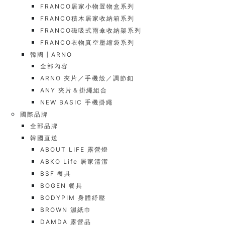
FRANCO居家小物置物盒系列
FRANCO積木居家收納箱系列
FRANCO磁吸式雨傘收納架系列
FRANCO衣物真空壓縮袋系列
韓國┃ARNO
全部內容
ARNO 夾片／手機殼／調節釦
ANY 夾片＆掛繩組合
NEW BASIC 手機掛繩
國際品牌
全部品牌
韓國直送
ABOUT LIFE 露營燈
ABKO Life 居家清潔
BSF 餐具
BOGEN 餐具
BODYPIM 身體紓壓
BROWN 濕紙巾
DAMDA 露營品