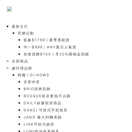
最新主打
官網活動
藍象$1799┃夏季墨鏡賞
均一$999｜ANY夏日人氣賞
加會員贈$100｜享20%購物金回饋
全部商品
總代理品牌
韓國┃Dr.HOWS
全部內容
BRIO深烤煎鍋
BOSQUE崗岩蓄熱不沾鍋
DAILY矽膠廚房用品
DANZI 可拆式手把廚具
JANG 義大利麵煮鍋
LINK可拆式鍋具
LUMI奶油色系鍋具