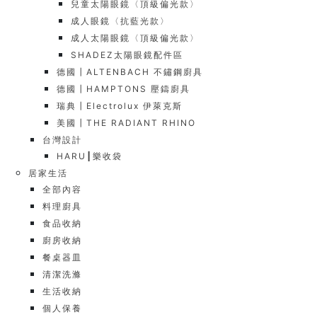
兒童太陽眼鏡〈頂級偏光款〉
成人眼鏡〈抗藍光款〉
成人太陽眼鏡〈頂級偏光款〉
SHADEZ太陽眼鏡配件區
德國┃ALTENBACH 不鏽鋼廚具
德國┃HAMPTONS 壓鑄廚具
瑞典┃Electrolux 伊萊克斯
美國┃THE RADIANT RHINO
台灣設計
HARU┃樂收袋
居家生活
全部內容
料理廚具
食品收納
廚房收納
餐桌器皿
清潔洗滌
生活收納
個人保養