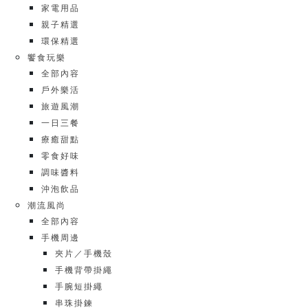
家電用品
親子精選
環保精選
饗食玩樂
全部內容
戶外樂活
旅遊風潮
一日三餐
療癒甜點
零食好味
調味醬料
沖泡飲品
潮流風尚
全部內容
手機周邊
夾片／手機殼
手機背帶掛繩
手腕短掛繩
串珠掛鍊