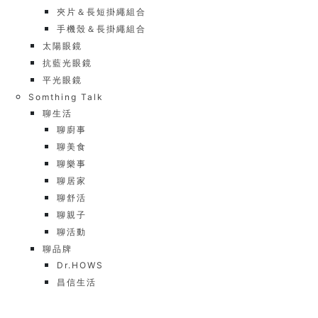
夾片＆長短掛繩組合
手機殼＆長掛繩組合
太陽眼鏡
抗藍光眼鏡
平光眼鏡
Somthing Talk
聊生活
聊廚事
聊美食
聊樂事
聊居家
聊舒活
聊親子
聊活動
聊品牌
Dr.HOWS
昌信生活