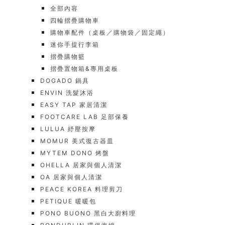
全部內容
四輪摺疊購物車
購物車配件（桌板／購物袋／固定繩）
迷你手提行李箱
摺疊購物籃
摺疊置物箱&專用桌板
DOGADO 鍋具
ENVIN 洗髮沐浴
EASY TAP 家居清潔
FOOTCARE LAB 足部保養
LULUA 紓壓按摩
MOMUR 美式復古器皿
MYTEM DONO 烤盤
OHELLA 居家與個人清潔
OA 居家與個人清潔
PEACE KOREA 料理剪刀
PETIQUE 暖暖包
PONO BUONO 黑白大廚料理