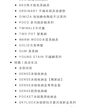
NEO馬卡龍色系鍋具
ORDINARY 不織布廚具保護墊
O!MIZA 泡泡糖色陶瓷不沾系列
POCO 多功能炒鍋系列
TWINKLE卡式爐
TWO POT 鴛鴦鍋
WARM WOOD木質系鍋具
SOLID方形烤盤
SUM 蒸煮鍋
YOUNG STAIN 不鏽鋼系列
韓國┃昌信生活
全部內容
SENSE冰箱收納盒
SENSE冰箱收納盒【獨家組】
SENSE冰箱收納盒專用盒蓋
SENSE廚房收納罐
POCKET冰箱萬用收納盒
SKYLOCK冰箱密扣天窗式保鮮盒系列