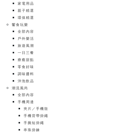
家電用品
親子精選
環保精選
饗食玩樂
全部內容
戶外樂活
旅遊風潮
一日三餐
療癒甜點
零食好味
調味醬料
沖泡飲品
潮流風尚
全部內容
手機周邊
夾片／手機殼
手機背帶掛繩
手腕短掛繩
串珠掛鍊