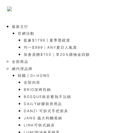
最新主打
官網活動
藍象$1799┃夏季墨鏡賞
均一$999｜ANY夏日人氣賞
加會員贈$100｜享20%購物金回饋
全部商品
總代理品牌
韓國┃Dr.HOWS
全部內容
BRIO深烤煎鍋
BOSQUE崗岩蓄熱不沾鍋
DAILY矽膠廚房用品
DANZI 可拆式手把廚具
JANG 義大利麵煮鍋
LINK可拆式鍋具
LUMI奶油色系鍋具