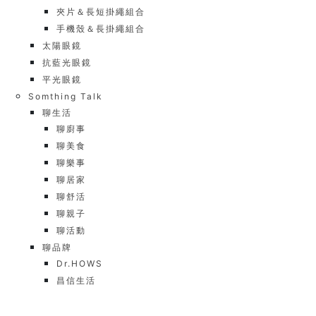
夾片＆長短掛繩組合
手機殼＆長掛繩組合
太陽眼鏡
抗藍光眼鏡
平光眼鏡
Somthing Talk
聊生活
聊廚事
聊美食
聊樂事
聊居家
聊舒活
聊親子
聊活動
聊品牌
Dr.HOWS
昌信生活