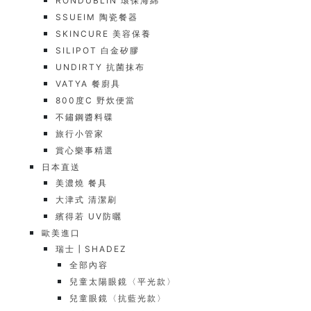
RONDUBLIN 環保海綿
SSUEIM 陶瓷餐器
SKINCURE 美容保養
SILIPOT 白金矽膠
UNDIRTY 抗菌抹布
VATYA 餐廚具
800度C 野炊便當
不鏽鋼醬料碟
旅行小管家
賞心樂事精選
日本直送
美濃燒 餐具
大津式 清潔刷
繽得若 UV防曬
歐美進口
瑞士┃SHADEZ
全部內容
兒童太陽眼鏡〈平光款〉
兒童眼鏡〈抗藍光款〉