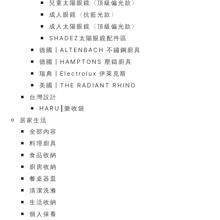
兒童太陽眼鏡〈頂級偏光款〉
成人眼鏡〈抗藍光款〉
成人太陽眼鏡〈頂級偏光款〉
SHADEZ太陽眼鏡配件區
德國┃ALTENBACH 不鏽鋼廚具
德國┃HAMPTONS 壓鑄廚具
瑞典┃Electrolux 伊萊克斯
美國┃THE RADIANT RHINO
台灣設計
HARU┃樂收袋
居家生活
全部內容
料理廚具
食品收納
廚房收納
餐桌器皿
清潔洗滌
生活收納
個人保養