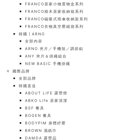
FRANCO居家小物置物盒系列
FRANCO積木居家收納箱系列
FRANCO磁吸式雨傘收納架系列
FRANCO衣物真空壓縮袋系列
韓國┃ARNO
全部內容
ARNO 夾片／手機殼／調節釦
ANY 夾片＆掛繩組合
NEW BASIC 手機掛繩
國際品牌
全部品牌
韓國直送
ABOUT LIFE 露營燈
ABKO Life 居家清潔
BSF 餐具
BOGEN 餐具
BODYPIM 身體紓壓
BROWN 濕紙巾
DAMDA 露營品