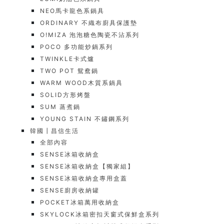
NEO馬卡龍色系鍋具
ORDINARY 不織布廚具保護墊
O!MIZA 泡泡糖色陶瓷不沾系列
POCO 多功能炒鍋系列
TWINKLE卡式爐
TWO POT 鴛鴦鍋
WARM WOOD木質系鍋具
SOLID方形烤盤
SUM 蒸煮鍋
YOUNG STAIN 不鏽鋼系列
韓國┃昌信生活
全部內容
SENSE冰箱收納盒
SENSE冰箱收納盒【獨家組】
SENSE冰箱收納盒專用盒蓋
SENSE廚房收納罐
POCKET冰箱萬用收納盒
SKYLOCK冰箱密扣天窗式保鮮盒系列