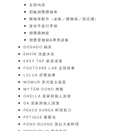
全部內容
四輪摺疊購物車
購物車配件（桌板／購物袋／固定繩）
迷你手提行李箱
摺疊購物籃
摺疊置物箱&專用桌板
DOGADO 鍋具
ENVIN 洗髮沐浴
EASY TAP 家居清潔
FOOTCARE LAB 足部保養
LULUA 紓壓按摩
MOMUR 美式復古器皿
MYTEM DONO 烤盤
OHELLA 居家與個人清潔
OA 居家與個人清潔
PEACE KOREA 料理剪刀
PETIQUE 暖暖包
PONO BUONO 黑白大廚料理