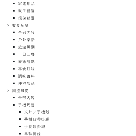
家電用品
親子精選
環保精選
饗食玩樂
全部內容
戶外樂活
旅遊風潮
一日三餐
療癒甜點
零食好味
調味醬料
沖泡飲品
潮流風尚
全部內容
手機周邊
夾片／手機殼
手機背帶掛繩
手腕短掛繩
串珠掛鍊