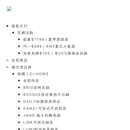
最新主打
官網活動
藍象$1799┃夏季墨鏡賞
均一$999｜ANY夏日人氣賞
加會員贈$100｜享20%購物金回饋
全部商品
總代理品牌
韓國┃Dr.HOWS
全部內容
BRIO深烤煎鍋
BOSQUE崗岩蓄熱不沾鍋
DAILY矽膠廚房用品
DANZI 可拆式手把廚具
JANG 義大利麵煮鍋
LINK可拆式鍋具
LUMI奶油色系鍋具