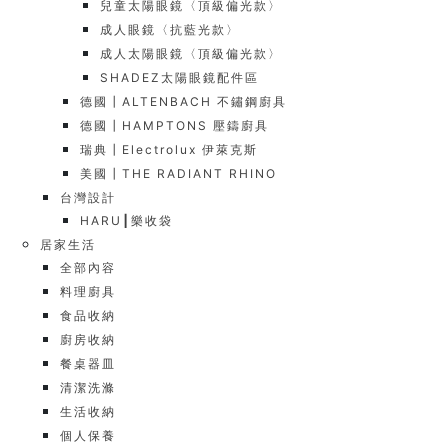
兒童太陽眼鏡〈頂級偏光款〉
成人眼鏡〈抗藍光款〉
成人太陽眼鏡〈頂級偏光款〉
SHADEZ太陽眼鏡配件區
德國┃ALTENBACH 不鏽鋼廚具
德國┃HAMPTONS 壓鑄廚具
瑞典┃Electrolux 伊萊克斯
美國┃THE RADIANT RHINO
台灣設計
HARU┃樂收袋
居家生活
全部內容
料理廚具
食品收納
廚房收納
餐桌器皿
清潔洗滌
生活收納
個人保養