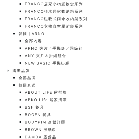
FRANCO居家小物置物盒系列
FRANCO積木居家收納箱系列
FRANCO磁吸式雨傘收納架系列
FRANCO衣物真空壓縮袋系列
韓國┃ARNO
全部內容
ARNO 夾片／手機殼／調節釦
ANY 夾片＆掛繩組合
NEW BASIC 手機掛繩
國際品牌
全部品牌
韓國直送
ABOUT LIFE 露營燈
ABKO Life 居家清潔
BSF 餐具
BOGEN 餐具
BODYPIM 身體紓壓
BROWN 濕紙巾
DAMDA 露營品