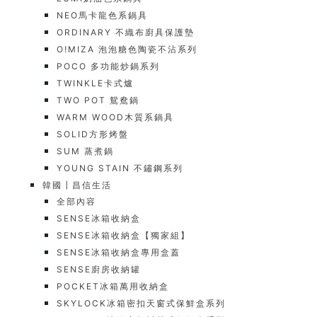
NEO馬卡龍色系鍋具
ORDINARY 不織布廚具保護墊
O!MIZA 泡泡糖色陶瓷不沾系列
POCO 多功能炒鍋系列
TWINKLE卡式爐
TWO POT 鴛鴦鍋
WARM WOOD木質系鍋具
SOLID方形烤盤
SUM 蒸煮鍋
YOUNG STAIN 不鏽鋼系列
韓國┃昌信生活
全部內容
SENSE冰箱收納盒
SENSE冰箱收納盒【獨家組】
SENSE冰箱收納盒專用盒蓋
SENSE廚房收納罐
POCKET冰箱萬用收納盒
SKYLOCK冰箱密扣天窗式保鮮盒系列