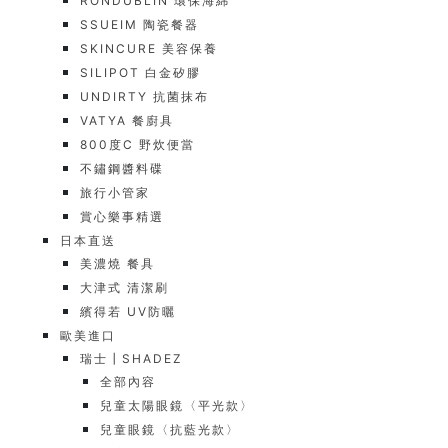
RONDUBLIN 環保海綿
SSUEIM 陶瓷餐器
SKINCURE 美容保養
SILIPOT 白金矽膠
UNDIRTY 抗菌抹布
VATYA 餐廚具
800度C 野炊便當
不鏽鋼醬料碟
旅行小管家
賞心樂事精選
日本直送
美濃燒 餐具
大津式 清潔刷
繽得若 UV防曬
歐美進口
瑞士┃SHADEZ
全部內容
兒童太陽眼鏡〈平光款〉
兒童眼鏡〈抗藍光款〉