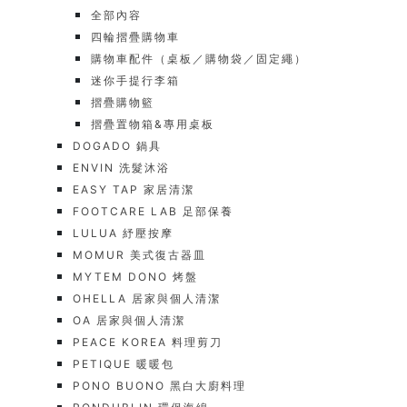
全部內容
四輪摺疊購物車
購物車配件（桌板／購物袋／固定繩）
迷你手提行李箱
摺疊購物籃
摺疊置物箱&專用桌板
DOGADO 鍋具
ENVIN 洗髮沐浴
EASY TAP 家居清潔
FOOTCARE LAB 足部保養
LULUA 紓壓按摩
MOMUR 美式復古器皿
MYTEM DONO 烤盤
OHELLA 居家與個人清潔
OA 居家與個人清潔
PEACE KOREA 料理剪刀
PETIQUE 暖暖包
PONO BUONO 黑白大廚料理