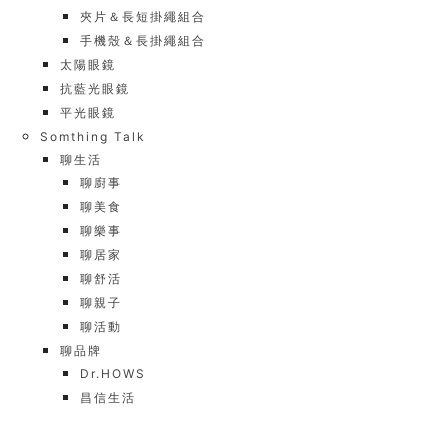
夾片＆長短掛繩組合
手機殼＆長掛繩組合
太陽眼鏡
抗藍光眼鏡
平光眼鏡
Somthing Talk
聊生活
聊廚事
聊美食
聊樂事
聊居家
聊舒活
聊親子
聊活動
聊品牌
Dr.HOWS
昌信生活