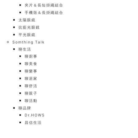
夾片＆長短掛繩組合
手機殼＆長掛繩組合
太陽眼鏡
抗藍光眼鏡
平光眼鏡
Somthing Talk
聊生活
聊廚事
聊美食
聊樂事
聊居家
聊舒活
聊親子
聊活動
聊品牌
Dr.HOWS
昌信生活