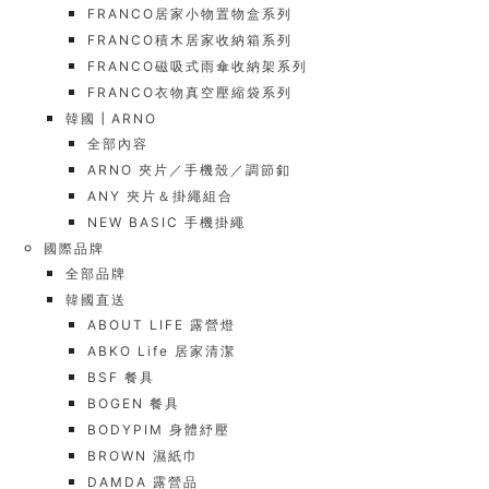
FRANCO居家小物置物盒系列
FRANCO積木居家收納箱系列
FRANCO磁吸式雨傘收納架系列
FRANCO衣物真空壓縮袋系列
韓國┃ARNO
全部內容
ARNO 夾片／手機殼／調節釦
ANY 夾片＆掛繩組合
NEW BASIC 手機掛繩
國際品牌
全部品牌
韓國直送
ABOUT LIFE 露營燈
ABKO Life 居家清潔
BSF 餐具
BOGEN 餐具
BODYPIM 身體紓壓
BROWN 濕紙巾
DAMDA 露營品