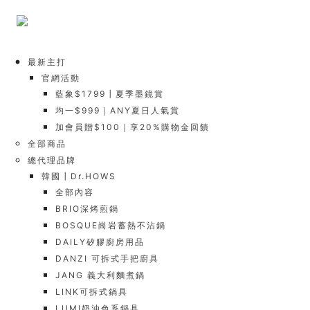
最新主打
官網活動
藍象$1799┃夏季墨鏡賞
均一$999｜ANY夏日人氣賞
加會員贈$100｜享20%購物金回饋
全部商品
總代理品牌
韓國┃Dr.HOWS
全部內容
BRIO深烤煎鍋
BOSQUE崗岩蓄熱不沾鍋
DAILY矽膠廚房用品
DANZI 可拆式手把廚具
JANG 義大利麵煮鍋
LINK可拆式鍋具
LUMI奶油色系鍋具