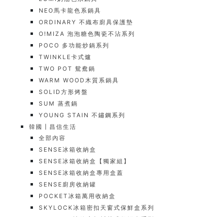
NEO馬卡龍色系鍋具
ORDINARY 不織布廚具保護墊
O!MIZA 泡泡糖色陶瓷不沾系列
POCO 多功能炒鍋系列
TWINKLE卡式爐
TWO POT 鴛鴦鍋
WARM WOOD木質系鍋具
SOLID方形烤盤
SUM 蒸煮鍋
YOUNG STAIN 不鏽鋼系列
韓國┃昌信生活
全部內容
SENSE冰箱收納盒
SENSE冰箱收納盒【獨家組】
SENSE冰箱收納盒專用盒蓋
SENSE廚房收納罐
POCKET冰箱萬用收納盒
SKYLOCK冰箱密扣天窗式保鮮盒系列