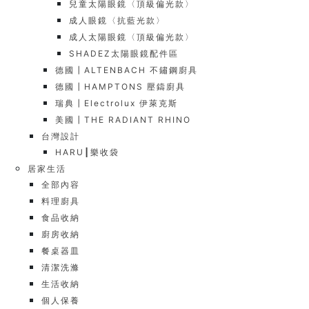
兒童太陽眼鏡〈頂級偏光款〉
成人眼鏡〈抗藍光款〉
成人太陽眼鏡〈頂級偏光款〉
SHADEZ太陽眼鏡配件區
德國┃ALTENBACH 不鏽鋼廚具
德國┃HAMPTONS 壓鑄廚具
瑞典┃Electrolux 伊萊克斯
美國┃THE RADIANT RHINO
台灣設計
HARU┃樂收袋
居家生活
全部內容
料理廚具
食品收納
廚房收納
餐桌器皿
清潔洗滌
生活收納
個人保養