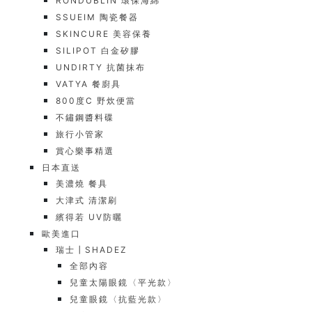
RONDUBLIN 環保海綿
SSUEIM 陶瓷餐器
SKINCURE 美容保養
SILIPOT 白金矽膠
UNDIRTY 抗菌抹布
VATYA 餐廚具
800度C 野炊便當
不鏽鋼醬料碟
旅行小管家
賞心樂事精選
日本直送
美濃燒 餐具
大津式 清潔刷
繽得若 UV防曬
歐美進口
瑞士┃SHADEZ
全部內容
兒童太陽眼鏡〈平光款〉
兒童眼鏡〈抗藍光款〉