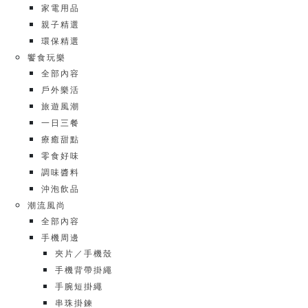
家電用品
親子精選
環保精選
饗食玩樂
全部內容
戶外樂活
旅遊風潮
一日三餐
療癒甜點
零食好味
調味醬料
沖泡飲品
潮流風尚
全部內容
手機周邊
夾片／手機殼
手機背帶掛繩
手腕短掛繩
串珠掛鍊