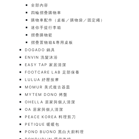
全部內容
四輪摺疊購物車
購物車配件（桌板／購物袋／固定繩）
迷你手提行李箱
摺疊購物籃
摺疊置物箱&專用桌板
DOGADO 鍋具
ENVIN 洗髮沐浴
EASY TAP 家居清潔
FOOTCARE LAB 足部保養
LULUA 紓壓按摩
MOMUR 美式復古器皿
MYTEM DONO 烤盤
OHELLA 居家與個人清潔
OA 居家與個人清潔
PEACE KOREA 料理剪刀
PETIQUE 暖暖包
PONO BUONO 黑白大廚料理