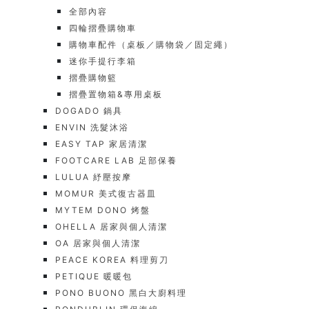
全部內容
四輪摺疊購物車
購物車配件（桌板／購物袋／固定繩）
迷你手提行李箱
摺疊購物籃
摺疊置物箱&專用桌板
DOGADO 鍋具
ENVIN 洗髮沐浴
EASY TAP 家居清潔
FOOTCARE LAB 足部保養
LULUA 紓壓按摩
MOMUR 美式復古器皿
MYTEM DONO 烤盤
OHELLA 居家與個人清潔
OA 居家與個人清潔
PEACE KOREA 料理剪刀
PETIQUE 暖暖包
PONO BUONO 黑白大廚料理