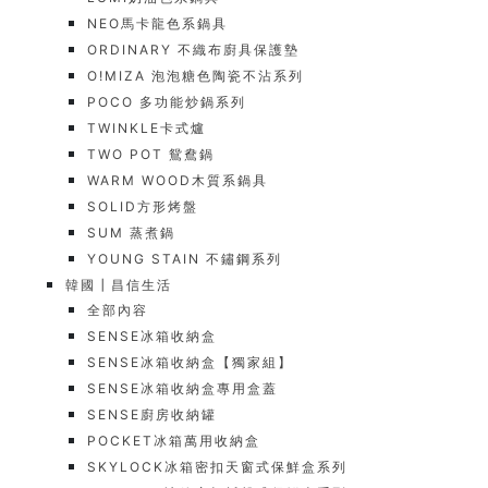
NEO馬卡龍色系鍋具
ORDINARY 不織布廚具保護墊
O!MIZA 泡泡糖色陶瓷不沾系列
POCO 多功能炒鍋系列
TWINKLE卡式爐
TWO POT 鴛鴦鍋
WARM WOOD木質系鍋具
SOLID方形烤盤
SUM 蒸煮鍋
YOUNG STAIN 不鏽鋼系列
韓國┃昌信生活
全部內容
SENSE冰箱收納盒
SENSE冰箱收納盒【獨家組】
SENSE冰箱收納盒專用盒蓋
SENSE廚房收納罐
POCKET冰箱萬用收納盒
SKYLOCK冰箱密扣天窗式保鮮盒系列