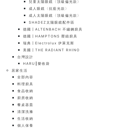
兒童太陽眼鏡〈頂級偏光款〉
成人眼鏡〈抗藍光款〉
成人太陽眼鏡〈頂級偏光款〉
SHADEZ太陽眼鏡配件區
德國┃ALTENBACH 不鏽鋼廚具
德國┃HAMPTONS 壓鑄廚具
瑞典┃Electrolux 伊萊克斯
美國┃THE RADIANT RHINO
台灣設計
HARU┃樂收袋
居家生活
全部內容
料理廚具
食品收納
廚房收納
餐桌器皿
清潔洗滌
生活收納
個人保養