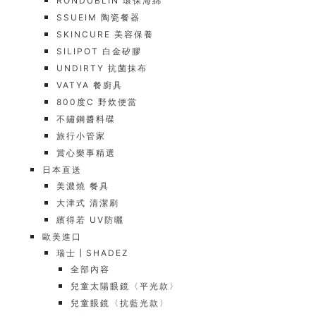
RONDUBLIN 環保海綿
SSUEIM 陶瓷餐器
SKINCURE 美容保養
SILIPOT 白金矽膠
UNDIRTY 抗菌抹布
VATYA 餐廚具
800度C 野炊便當
不鏽鋼醬料碟
旅行小管家
賞心樂事精選
日本直送
美濃燒 餐具
大津式 清潔刷
繽得若 UV防曬
歐美進口
瑞士┃SHADEZ
全部內容
兒童太陽眼鏡〈平光款〉
兒童眼鏡〈抗藍光款〉