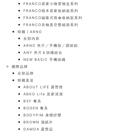
FRANCO居家小物置物盒系列
FRANCO積木居家收納箱系列
FRANCO磁吸式雨傘收納架系列
FRANCO衣物真空壓縮袋系列
韓國┃ARNO
全部內容
ARNO 夾片／手機殼／調節釦
ANY 夾片＆掛繩組合
NEW BASIC 手機掛繩
國際品牌
全部品牌
韓國直送
ABOUT LIFE 露營燈
ABKO Life 居家清潔
BSF 餐具
BOGEN 餐具
BODYPIM 身體紓壓
BROWN 濕紙巾
DAMDA 露營品