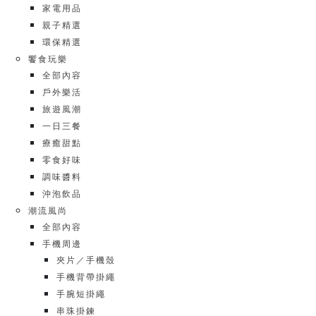
家電用品
親子精選
環保精選
饗食玩樂
全部內容
戶外樂活
旅遊風潮
一日三餐
療癒甜點
零食好味
調味醬料
沖泡飲品
潮流風尚
全部內容
手機周邊
夾片／手機殼
手機背帶掛繩
手腕短掛繩
串珠掛鍊