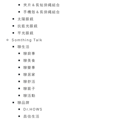
夾片＆長短掛繩組合
手機殼＆長掛繩組合
太陽眼鏡
抗藍光眼鏡
平光眼鏡
Somthing Talk
聊生活
聊廚事
聊美食
聊樂事
聊居家
聊舒活
聊親子
聊活動
聊品牌
Dr.HOWS
昌信生活