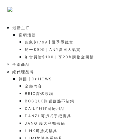
最新主打
官網活動
藍象$1799┃夏季墨鏡賞
均一$999｜ANY夏日人氣賞
加會員贈$100｜享20%購物金回饋
全部商品
總代理品牌
韓國┃Dr.HOWS
全部內容
BRIO深烤煎鍋
BOSQUE崗岩蓄熱不沾鍋
DAILY矽膠廚房用品
DANZI 可拆式手把廚具
JANG 義大利麵煮鍋
LINK可拆式鍋具
LUMI奶油色系鍋具