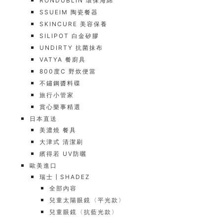
RONDUBLIN 環保海綿
SSUEIM 陶瓷餐器
SKINCURE 美容保養
SILIPOT 白金矽膠
UNDIRTY 抗菌抹布
VATYA 餐廚具
800度C 野炊便當
不鏽鋼醬料碟
旅行小管家
賞心樂事精選
日本直送
美濃燒 餐具
大津式 清潔刷
繽得若 UV防曬
歐美進口
瑞士┃SHADEZ
全部內容
兒童太陽眼鏡〈平光款〉
兒童眼鏡〈抗藍光款〉