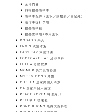
全部內容
四輪摺疊購物車
購物車配件（桌板／購物袋／固定繩）
迷你手提行李箱
摺疊購物籃
摺疊置物箱&專用桌板
DOGADO 鍋具
ENVIN 洗髮沐浴
EASY TAP 家居清潔
FOOTCARE LAB 足部保養
LULUA 紓壓按摩
MOMUR 美式復古器皿
MYTEM DONO 烤盤
OHELLA 居家與個人清潔
OA 居家與個人清潔
PEACE KOREA 料理剪刀
PETIQUE 暖暖包
PONO BUONO 黑白大廚料理