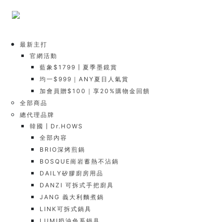
最新主打
官網活動
藍象$1799┃夏季墨鏡賞
均一$999｜ANY夏日人氣賞
加會員贈$100｜享20%購物金回饋
全部商品
總代理品牌
韓國┃Dr.HOWS
全部內容
BRIO深烤煎鍋
BOSQUE崗岩蓄熱不沾鍋
DAILY矽膠廚房用品
DANZI 可拆式手把廚具
JANG 義大利麵煮鍋
LINK可拆式鍋具
LUMI奶油色系鍋具