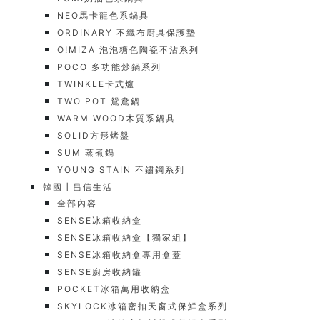
NEO馬卡龍色系鍋具
ORDINARY 不織布廚具保護墊
O!MIZA 泡泡糖色陶瓷不沾系列
POCO 多功能炒鍋系列
TWINKLE卡式爐
TWO POT 鴛鴦鍋
WARM WOOD木質系鍋具
SOLID方形烤盤
SUM 蒸煮鍋
YOUNG STAIN 不鏽鋼系列
韓國┃昌信生活
全部內容
SENSE冰箱收納盒
SENSE冰箱收納盒【獨家組】
SENSE冰箱收納盒專用盒蓋
SENSE廚房收納罐
POCKET冰箱萬用收納盒
SKYLOCK冰箱密扣天窗式保鮮盒系列