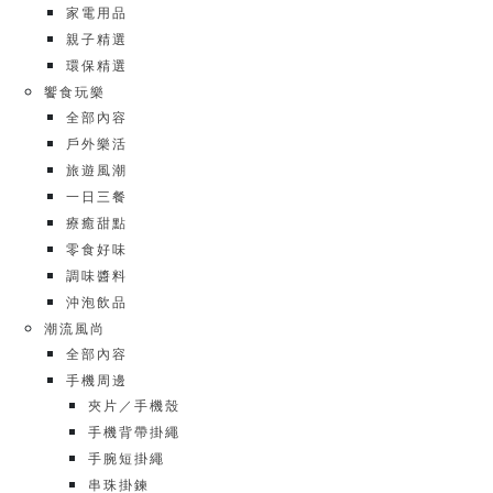
家電用品
親子精選
環保精選
饗食玩樂
全部內容
戶外樂活
旅遊風潮
一日三餐
療癒甜點
零食好味
調味醬料
沖泡飲品
潮流風尚
全部內容
手機周邊
夾片／手機殼
手機背帶掛繩
手腕短掛繩
串珠掛鍊