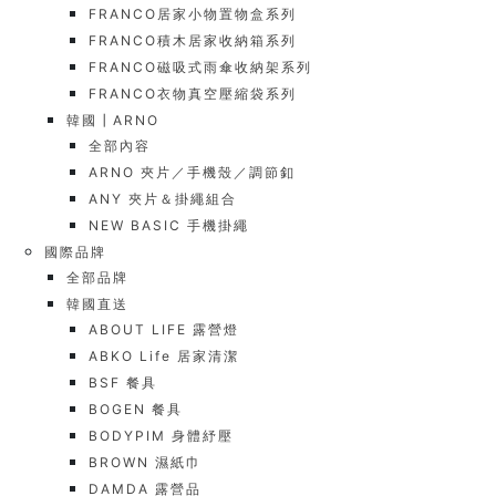
FRANCO居家小物置物盒系列
FRANCO積木居家收納箱系列
FRANCO磁吸式雨傘收納架系列
FRANCO衣物真空壓縮袋系列
韓國┃ARNO
全部內容
ARNO 夾片／手機殼／調節釦
ANY 夾片＆掛繩組合
NEW BASIC 手機掛繩
國際品牌
全部品牌
韓國直送
ABOUT LIFE 露營燈
ABKO Life 居家清潔
BSF 餐具
BOGEN 餐具
BODYPIM 身體紓壓
BROWN 濕紙巾
DAMDA 露營品