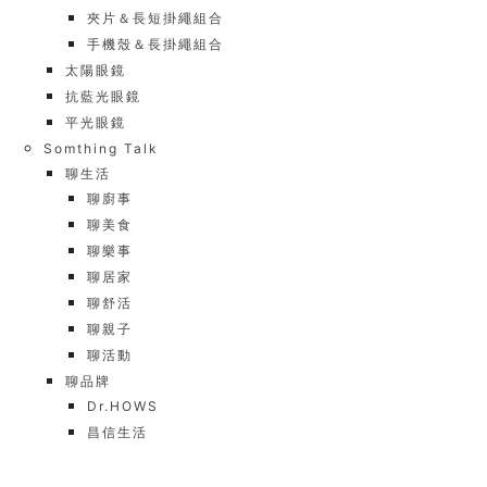
夾片＆長短掛繩組合
手機殼＆長掛繩組合
太陽眼鏡
抗藍光眼鏡
平光眼鏡
Somthing Talk
聊生活
聊廚事
聊美食
聊樂事
聊居家
聊舒活
聊親子
聊活動
聊品牌
Dr.HOWS
昌信生活