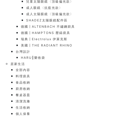
兒童太陽眼鏡〈頂級偏光款〉
成人眼鏡〈抗藍光款〉
成人太陽眼鏡〈頂級偏光款〉
SHADEZ太陽眼鏡配件區
德國┃ALTENBACH 不鏽鋼廚具
德國┃HAMPTONS 壓鑄廚具
瑞典┃Electrolux 伊萊克斯
美國┃THE RADIANT RHINO
台灣設計
HARU┃樂收袋
居家生活
全部內容
料理廚具
食品收納
廚房收納
餐桌器皿
清潔洗滌
生活收納
個人保養