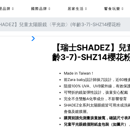
理品牌
國際品牌
居家生活
饗食玩樂
HADEZ】兒童太陽眼鏡〈平光款〉(年齡3-7)-SHZ14櫻花粉
【瑞士SHADEZ】
齡3-7)-SHZ14櫻花
Made in Taiwan！
前Zara baby設計師操刀設計，近60
阻擋100% UVA、UVB紫外線，有效保
可彎折的鏡架彈性設計，孩童安心配戴
完全不含雙酚A化學成分，不影響發育
SHADEZ全系列太陽眼鏡皆可用水或
會傷及鍍膜層。
購買前請先測量孩童臉寬，確認尺寸表
兒童平光眼鏡僅附紙盒包裝（如圖片）