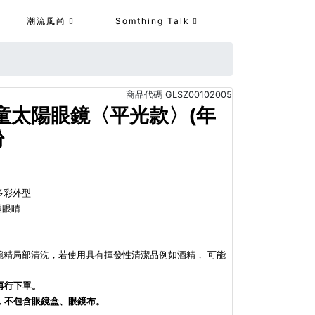
潮流風尚
Somthing Talk
商品代碼
GLSZ00102005
兒童太陽眼鏡〈平光款〉(年
粉
種多彩外型
護眼睛
洗碗精局部清洗，若使用具有揮發性清潔品例如酒精， 可能
再行下單。
，不包含眼鏡盒、眼鏡布。