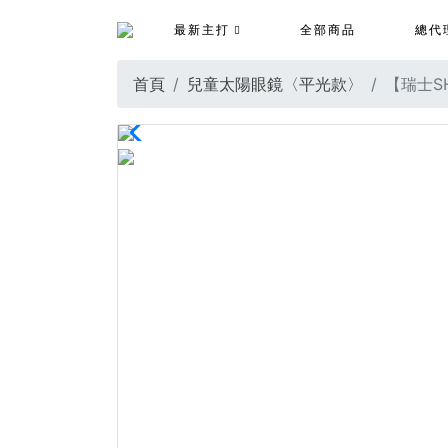
最新主打
全部商品
總代
首頁
兒童太陽眼鏡〈平光款〉
【瑞士S