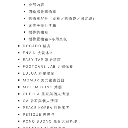
全部內容
四輪摺疊購物車
購物車配件（桌板／購物袋／固定繩）
迷你手提行李箱
摺疊購物籃
摺疊置物箱&專用桌板
DOGADO 鍋具
ENVIN 洗髮沐浴
EASY TAP 家居清潔
FOOTCARE LAB 足部保養
LULUA 紓壓按摩
MOMUR 美式復古器皿
MYTEM DONO 烤盤
OHELLA 居家與個人清潔
OA 居家與個人清潔
PEACE KOREA 料理剪刀
PETIQUE 暖暖包
PONO BUONO 黑白大廚料理