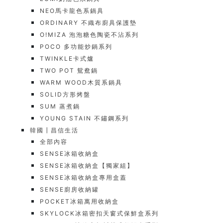
NEO馬卡龍色系鍋具
ORDINARY 不織布廚具保護墊
O!MIZA 泡泡糖色陶瓷不沾系列
POCO 多功能炒鍋系列
TWINKLE卡式爐
TWO POT 鴛鴦鍋
WARM WOOD木質系鍋具
SOLID方形烤盤
SUM 蒸煮鍋
YOUNG STAIN 不鏽鋼系列
韓國┃昌信生活
全部內容
SENSE冰箱收納盒
SENSE冰箱收納盒【獨家組】
SENSE冰箱收納盒專用盒蓋
SENSE廚房收納罐
POCKET冰箱萬用收納盒
SKYLOCK冰箱密扣天窗式保鮮盒系列