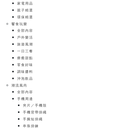
家電用品
親子精選
環保精選
饗食玩樂
全部內容
戶外樂活
旅遊風潮
一日三餐
療癒甜點
零食好味
調味醬料
沖泡飲品
潮流風尚
全部內容
手機周邊
夾片／手機殼
手機背帶掛繩
手腕短掛繩
串珠掛鍊