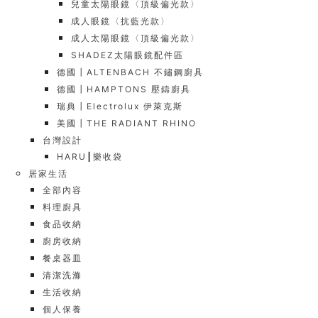
兒童太陽眼鏡〈頂級偏光款〉
成人眼鏡〈抗藍光款〉
成人太陽眼鏡〈頂級偏光款〉
SHADEZ太陽眼鏡配件區
德國┃ALTENBACH 不鏽鋼廚具
德國┃HAMPTONS 壓鑄廚具
瑞典┃Electrolux 伊萊克斯
美國┃THE RADIANT RHINO
台灣設計
HARU┃樂收袋
居家生活
全部內容
料理廚具
食品收納
廚房收納
餐桌器皿
清潔洗滌
生活收納
個人保養