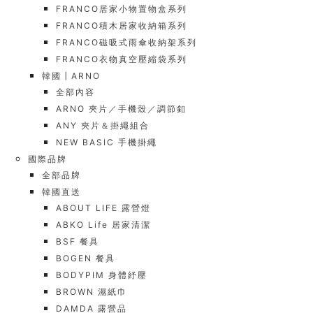
FRANCO居家小物置物盒系列
FRANCO積木居家收納箱系列
FRANCO磁吸式雨傘收納架系列
FRANCO衣物真空壓縮袋系列
韓國┃ARNO
全部內容
ARNO 夾片／手機殼／調節釦
ANY 夾片＆掛繩組合
NEW BASIC 手機掛繩
國際品牌
全部品牌
韓國直送
ABOUT LIFE 露營燈
ABKO Life 居家清潔
BSF 餐具
BOGEN 餐具
BODYPIM 身體紓壓
BROWN 濕紙巾
DAMDA 露營品