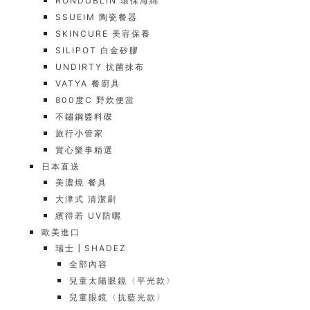
RONDUBLIN 環保海綿
SSUEIM 陶瓷餐器
SKINCURE 美容保養
SILIPOT 白金矽膠
UNDIRTY 抗菌抹布
VATYA 餐廚具
800度C 野炊便當
不鏽鋼醬料碟
旅行小管家
賞心樂事精選
日本直送
美濃燒 餐具
大津式 清潔刷
繽得若 UV防曬
歐美進口
瑞士┃SHADEZ
全部內容
兒童太陽眼鏡〈平光款〉
兒童眼鏡〈抗藍光款〉