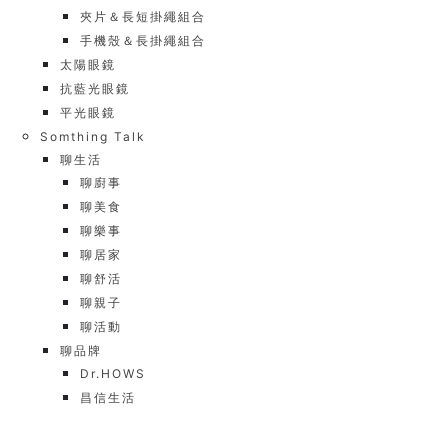
夾片＆長短掛繩組合
手機殼＆長掛繩組合
太陽眼鏡
抗藍光眼鏡
平光眼鏡
Somthing Talk
聊生活
聊廚事
聊美食
聊樂事
聊居家
聊舒活
聊親子
聊活動
聊品牌
Dr.HOWS
昌信生活