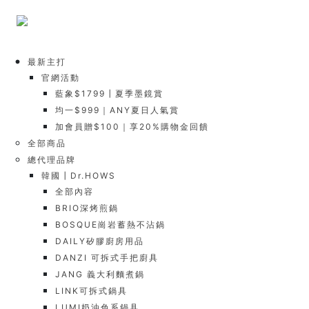
最新主打
官網活動
藍象$1799┃夏季墨鏡賞
均一$999｜ANY夏日人氣賞
加會員贈$100｜享20%購物金回饋
全部商品
總代理品牌
韓國┃Dr.HOWS
全部內容
BRIO深烤煎鍋
BOSQUE崗岩蓄熱不沾鍋
DAILY矽膠廚房用品
DANZI 可拆式手把廚具
JANG 義大利麵煮鍋
LINK可拆式鍋具
LUMI奶油色系鍋具