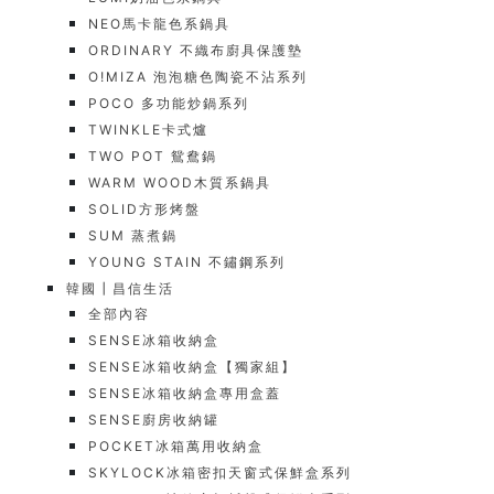
NEO馬卡龍色系鍋具
ORDINARY 不織布廚具保護墊
O!MIZA 泡泡糖色陶瓷不沾系列
POCO 多功能炒鍋系列
TWINKLE卡式爐
TWO POT 鴛鴦鍋
WARM WOOD木質系鍋具
SOLID方形烤盤
SUM 蒸煮鍋
YOUNG STAIN 不鏽鋼系列
韓國┃昌信生活
全部內容
SENSE冰箱收納盒
SENSE冰箱收納盒【獨家組】
SENSE冰箱收納盒專用盒蓋
SENSE廚房收納罐
POCKET冰箱萬用收納盒
SKYLOCK冰箱密扣天窗式保鮮盒系列