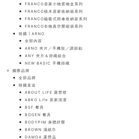
FRANCO居家小物置物盒系列
FRANCO積木居家收納箱系列
FRANCO磁吸式雨傘收納架系列
FRANCO衣物真空壓縮袋系列
韓國┃ARNO
全部內容
ARNO 夾片／手機殼／調節釦
ANY 夾片＆掛繩組合
NEW BASIC 手機掛繩
國際品牌
全部品牌
韓國直送
ABOUT LIFE 露營燈
ABKO Life 居家清潔
BSF 餐具
BOGEN 餐具
BODYPIM 身體紓壓
BROWN 濕紙巾
DAMDA 露營品