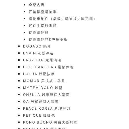
全部內容
四輪摺疊購物車
購物車配件（桌板／購物袋／固定繩）
迷你手提行李箱
摺疊購物籃
摺疊置物箱&專用桌板
DOGADO 鍋具
ENVIN 洗髮沐浴
EASY TAP 家居清潔
FOOTCARE LAB 足部保養
LULUA 紓壓按摩
MOMUR 美式復古器皿
MYTEM DONO 烤盤
OHELLA 居家與個人清潔
OA 居家與個人清潔
PEACE KOREA 料理剪刀
PETIQUE 暖暖包
PONO BUONO 黑白大廚料理