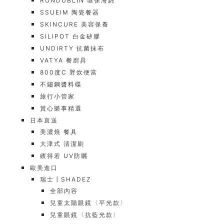
RONDUBLIN 環保海綿
SSUEIM 陶瓷餐器
SKINCURE 美容保養
SILIPOT 白金矽膠
UNDIRTY 抗菌抹布
VATYA 餐廚具
800度C 野炊便當
不鏽鋼醬料碟
旅行小管家
賞心樂事精選
日本直送
美濃燒 餐具
大津式 清潔刷
繽得若 UV防曬
歐美進口
瑞士┃SHADEZ
全部內容
兒童太陽眼鏡〈平光款〉
兒童眼鏡〈抗藍光款〉