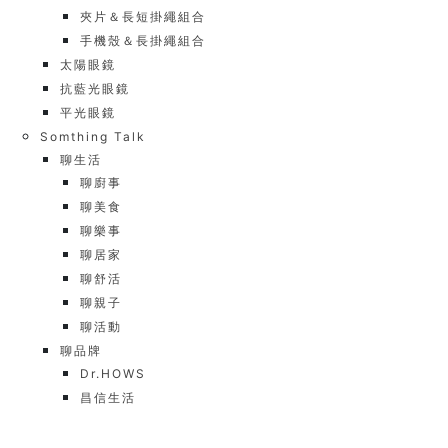
夾片＆長短掛繩組合
手機殼＆長掛繩組合
太陽眼鏡
抗藍光眼鏡
平光眼鏡
Somthing Talk
聊生活
聊廚事
聊美食
聊樂事
聊居家
聊舒活
聊親子
聊活動
聊品牌
Dr.HOWS
昌信生活