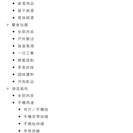
家電用品
親子精選
環保精選
饗食玩樂
全部內容
戶外樂活
旅遊風潮
一日三餐
療癒甜點
零食好味
調味醬料
沖泡飲品
潮流風尚
全部內容
手機周邊
夾片／手機殼
手機背帶掛繩
手腕短掛繩
串珠掛鍊