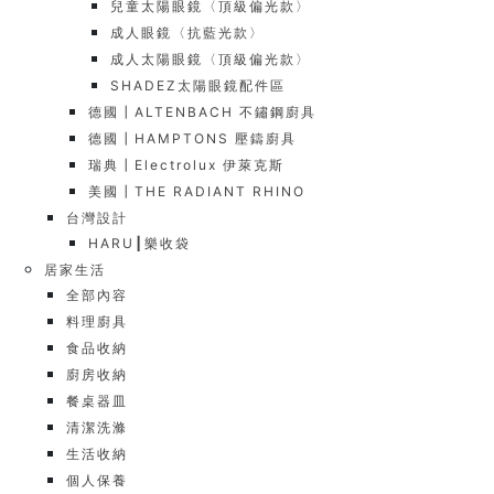
兒童太陽眼鏡〈頂級偏光款〉
成人眼鏡〈抗藍光款〉
成人太陽眼鏡〈頂級偏光款〉
SHADEZ太陽眼鏡配件區
德國┃ALTENBACH 不鏽鋼廚具
德國┃HAMPTONS 壓鑄廚具
瑞典┃Electrolux 伊萊克斯
美國┃THE RADIANT RHINO
台灣設計
HARU┃樂收袋
居家生活
全部內容
料理廚具
食品收納
廚房收納
餐桌器皿
清潔洗滌
生活收納
個人保養