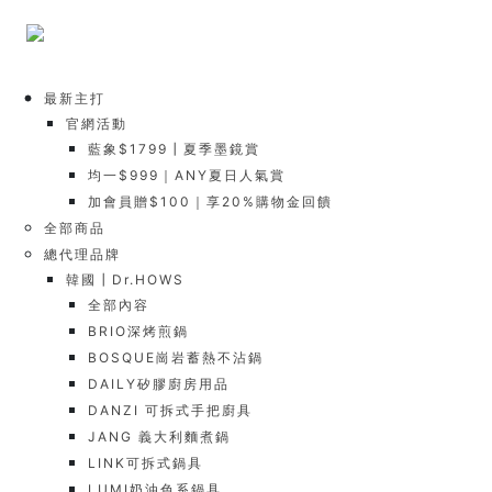
最新主打
官網活動
藍象$1799┃夏季墨鏡賞
均一$999｜ANY夏日人氣賞
加會員贈$100｜享20%購物金回饋
全部商品
總代理品牌
韓國┃Dr.HOWS
全部內容
BRIO深烤煎鍋
BOSQUE崗岩蓄熱不沾鍋
DAILY矽膠廚房用品
DANZI 可拆式手把廚具
JANG 義大利麵煮鍋
LINK可拆式鍋具
LUMI奶油色系鍋具