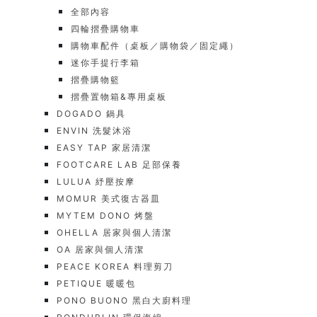
全部內容
四輪摺疊購物車
購物車配件（桌板／購物袋／固定繩）
迷你手提行李箱
摺疊購物籃
摺疊置物箱&專用桌板
DOGADO 鍋具
ENVIN 洗髮沐浴
EASY TAP 家居清潔
FOOTCARE LAB 足部保養
LULUA 紓壓按摩
MOMUR 美式復古器皿
MYTEM DONO 烤盤
OHELLA 居家與個人清潔
OA 居家與個人清潔
PEACE KOREA 料理剪刀
PETIQUE 暖暖包
PONO BUONO 黑白大廚料理