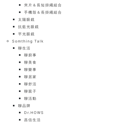
夾片＆長短掛繩組合
手機殼＆長掛繩組合
太陽眼鏡
抗藍光眼鏡
平光眼鏡
Somthing Talk
聊生活
聊廚事
聊美食
聊樂事
聊居家
聊舒活
聊親子
聊活動
聊品牌
Dr.HOWS
昌信生活