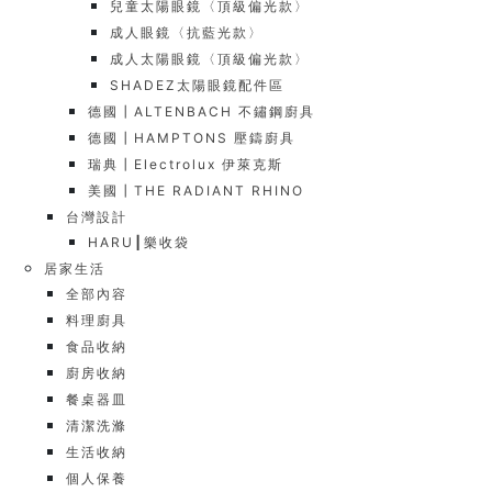
兒童太陽眼鏡〈頂級偏光款〉
成人眼鏡〈抗藍光款〉
成人太陽眼鏡〈頂級偏光款〉
SHADEZ太陽眼鏡配件區
德國┃ALTENBACH 不鏽鋼廚具
德國┃HAMPTONS 壓鑄廚具
瑞典┃Electrolux 伊萊克斯
美國┃THE RADIANT RHINO
台灣設計
HARU┃樂收袋
居家生活
全部內容
料理廚具
食品收納
廚房收納
餐桌器皿
清潔洗滌
生活收納
個人保養