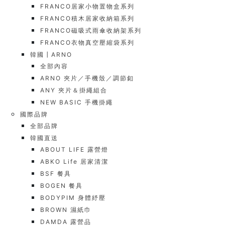
FRANCO居家小物置物盒系列
FRANCO積木居家收納箱系列
FRANCO磁吸式雨傘收納架系列
FRANCO衣物真空壓縮袋系列
韓國┃ARNO
全部內容
ARNO 夾片／手機殼／調節釦
ANY 夾片＆掛繩組合
NEW BASIC 手機掛繩
國際品牌
全部品牌
韓國直送
ABOUT LIFE 露營燈
ABKO Life 居家清潔
BSF 餐具
BOGEN 餐具
BODYPIM 身體紓壓
BROWN 濕紙巾
DAMDA 露營品