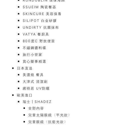
RONDUBLIN 環保海綿
SSUEIM 陶瓷餐器
SKINCURE 美容保養
SILIPOT 白金矽膠
UNDIRTY 抗菌抹布
VATYA 餐廚具
800度C 野炊便當
不鏽鋼醬料碟
旅行小管家
賞心樂事精選
日本直送
美濃燒 餐具
大津式 清潔刷
繽得若 UV防曬
歐美進口
瑞士┃SHADEZ
全部內容
兒童太陽眼鏡〈平光款〉
兒童眼鏡〈抗藍光款〉