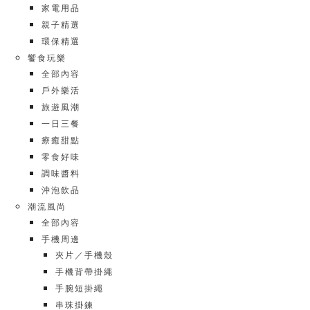
家電用品
親子精選
環保精選
饗食玩樂
全部內容
戶外樂活
旅遊風潮
一日三餐
療癒甜點
零食好味
調味醬料
沖泡飲品
潮流風尚
全部內容
手機周邊
夾片／手機殼
手機背帶掛繩
手腕短掛繩
串珠掛鍊