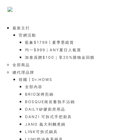
最新主打
官網活動
藍象$1799┃夏季墨鏡賞
均一$999｜ANY夏日人氣賞
加會員贈$100｜享20%購物金回饋
全部商品
總代理品牌
韓國┃Dr.HOWS
全部內容
BRIO深烤煎鍋
BOSQUE崗岩蓄熱不沾鍋
DAILY矽膠廚房用品
DANZI 可拆式手把廚具
JANG 義大利麵煮鍋
LINK可拆式鍋具
LUMI奶油色系鍋具