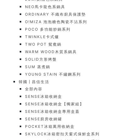
NEO馬卡龍色系鍋具
ORDINARY 不織布廚具保護墊
O!MIZA 泡泡糖色陶瓷不沾系列
POCO 多功能炒鍋系列
TWINKLE卡式爐
TWO POT 鴛鴦鍋
WARM WOOD木質系鍋具
SOLID方形烤盤
SUM 蒸煮鍋
YOUNG STAIN 不鏽鋼系列
韓國┃昌信生活
全部內容
SENSE冰箱收納盒
SENSE冰箱收納盒【獨家組】
SENSE冰箱收納盒專用盒蓋
SENSE廚房收納罐
POCKET冰箱萬用收納盒
SKYLOCK冰箱密扣天窗式保鮮盒系列