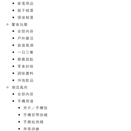
家電用品
親子精選
環保精選
饗食玩樂
全部內容
戶外樂活
旅遊風潮
一日三餐
療癒甜點
零食好味
調味醬料
沖泡飲品
潮流風尚
全部內容
手機周邊
夾片／手機殼
手機背帶掛繩
手腕短掛繩
串珠掛鍊