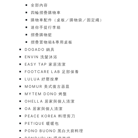
全部內容
四輪摺疊購物車
購物車配件（桌板／購物袋／固定繩）
迷你手提行李箱
摺疊購物籃
摺疊置物箱&專用桌板
DOGADO 鍋具
ENVIN 洗髮沐浴
EASY TAP 家居清潔
FOOTCARE LAB 足部保養
LULUA 紓壓按摩
MOMUR 美式復古器皿
MYTEM DONO 烤盤
OHELLA 居家與個人清潔
OA 居家與個人清潔
PEACE KOREA 料理剪刀
PETIQUE 暖暖包
PONO BUONO 黑白大廚料理