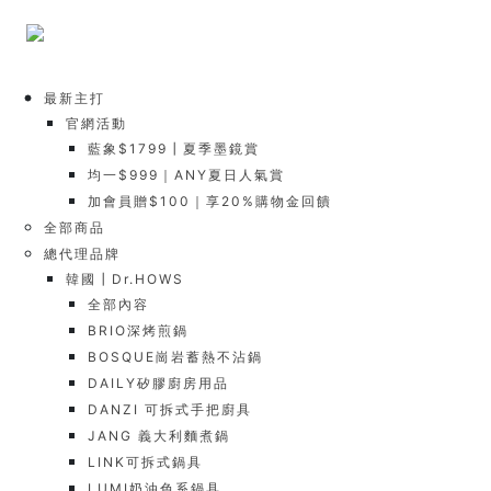
最新主打
官網活動
藍象$1799┃夏季墨鏡賞
均一$999｜ANY夏日人氣賞
加會員贈$100｜享20%購物金回饋
全部商品
總代理品牌
韓國┃Dr.HOWS
全部內容
BRIO深烤煎鍋
BOSQUE崗岩蓄熱不沾鍋
DAILY矽膠廚房用品
DANZI 可拆式手把廚具
JANG 義大利麵煮鍋
LINK可拆式鍋具
LUMI奶油色系鍋具