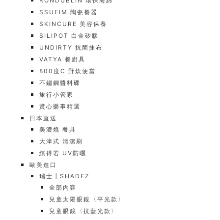
RONDUBLIN 環保海綿
SSUEIM 陶瓷餐器
SKINCURE 美容保養
SILIPOT 白金矽膠
UNDIRTY 抗菌抹布
VATYA 餐廚具
800度C 野炊便當
不鏽鋼醬料碟
旅行小管家
賞心樂事精選
日本直送
美濃燒 餐具
大津式 清潔刷
繽得若 UV防曬
歐美進口
瑞士┃SHADEZ
全部內容
兒童太陽眼鏡〈平光款〉
兒童眼鏡〈抗藍光款〉