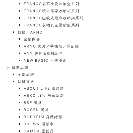
FRANCO居家小物置物盒系列
FRANCO積木居家收納箱系列
FRANCO磁吸式雨傘收納架系列
FRANCO衣物真空壓縮袋系列
韓國┃ARNO
全部內容
ARNO 夾片／手機殼／調節釦
ANY 夾片＆掛繩組合
NEW BASIC 手機掛繩
國際品牌
全部品牌
韓國直送
ABOUT LIFE 露營燈
ABKO Life 居家清潔
BSF 餐具
BOGEN 餐具
BODYPIM 身體紓壓
BROWN 濕紙巾
DAMDA 露營品