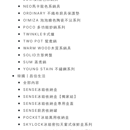
NEO馬卡龍色系鍋具
ORDINARY 不織布廚具保護墊
O!MIZA 泡泡糖色陶瓷不沾系列
POCO 多功能炒鍋系列
TWINKLE卡式爐
TWO POT 鴛鴦鍋
WARM WOOD木質系鍋具
SOLID方形烤盤
SUM 蒸煮鍋
YOUNG STAIN 不鏽鋼系列
韓國┃昌信生活
全部內容
SENSE冰箱收納盒
SENSE冰箱收納盒【獨家組】
SENSE冰箱收納盒專用盒蓋
SENSE廚房收納罐
POCKET冰箱萬用收納盒
SKYLOCK冰箱密扣天窗式保鮮盒系列