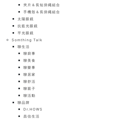
夾片＆長短掛繩組合
手機殼＆長掛繩組合
太陽眼鏡
抗藍光眼鏡
平光眼鏡
Somthing Talk
聊生活
聊廚事
聊美食
聊樂事
聊居家
聊舒活
聊親子
聊活動
聊品牌
Dr.HOWS
昌信生活