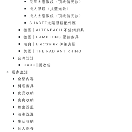
兒童太陽眼鏡〈頂級偏光款〉
成人眼鏡〈抗藍光款〉
成人太陽眼鏡〈頂級偏光款〉
SHADEZ太陽眼鏡配件區
德國┃ALTENBACH 不鏽鋼廚具
德國┃HAMPTONS 壓鑄廚具
瑞典┃Electrolux 伊萊克斯
美國┃THE RADIANT RHINO
台灣設計
HARU┃樂收袋
居家生活
全部內容
料理廚具
食品收納
廚房收納
餐桌器皿
清潔洗滌
生活收納
個人保養