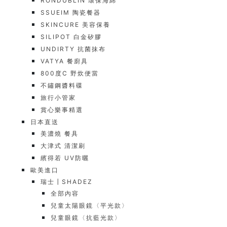
RONDUBLIN 環保海綿
SSUEIM 陶瓷餐器
SKINCURE 美容保養
SILIPOT 白金矽膠
UNDIRTY 抗菌抹布
VATYA 餐廚具
800度C 野炊便當
不鏽鋼醬料碟
旅行小管家
賞心樂事精選
日本直送
美濃燒 餐具
大津式 清潔刷
繽得若 UV防曬
歐美進口
瑞士┃SHADEZ
全部內容
兒童太陽眼鏡〈平光款〉
兒童眼鏡〈抗藍光款〉