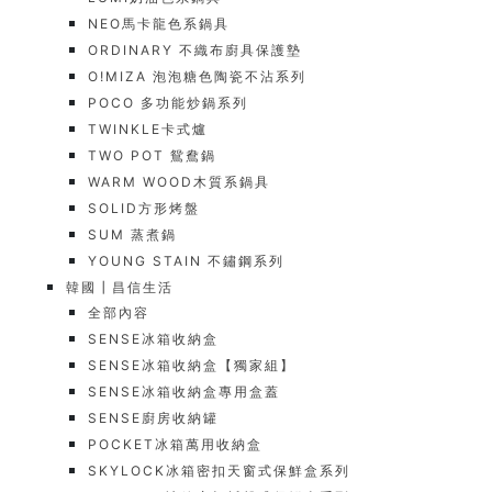
NEO馬卡龍色系鍋具
ORDINARY 不織布廚具保護墊
O!MIZA 泡泡糖色陶瓷不沾系列
POCO 多功能炒鍋系列
TWINKLE卡式爐
TWO POT 鴛鴦鍋
WARM WOOD木質系鍋具
SOLID方形烤盤
SUM 蒸煮鍋
YOUNG STAIN 不鏽鋼系列
韓國┃昌信生活
全部內容
SENSE冰箱收納盒
SENSE冰箱收納盒【獨家組】
SENSE冰箱收納盒專用盒蓋
SENSE廚房收納罐
POCKET冰箱萬用收納盒
SKYLOCK冰箱密扣天窗式保鮮盒系列