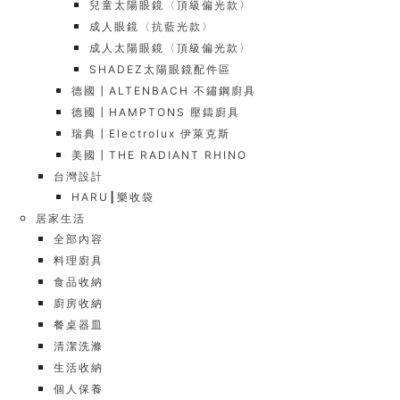
兒童太陽眼鏡〈頂級偏光款〉
成人眼鏡〈抗藍光款〉
成人太陽眼鏡〈頂級偏光款〉
SHADEZ太陽眼鏡配件區
德國┃ALTENBACH 不鏽鋼廚具
德國┃HAMPTONS 壓鑄廚具
瑞典┃Electrolux 伊萊克斯
美國┃THE RADIANT RHINO
台灣設計
HARU┃樂收袋
居家生活
全部內容
料理廚具
食品收納
廚房收納
餐桌器皿
清潔洗滌
生活收納
個人保養