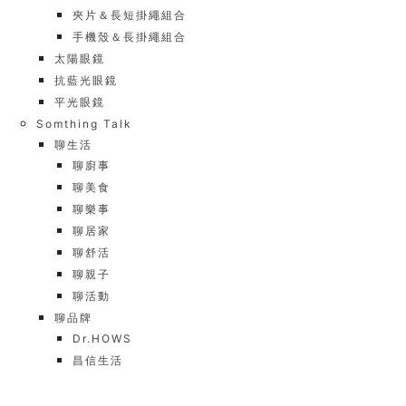
夾片＆長短掛繩組合
手機殼＆長掛繩組合
太陽眼鏡
抗藍光眼鏡
平光眼鏡
Somthing Talk
聊生活
聊廚事
聊美食
聊樂事
聊居家
聊舒活
聊親子
聊活動
聊品牌
Dr.HOWS
昌信生活