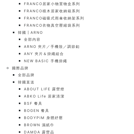
FRANCO居家小物置物盒系列
FRANCO積木居家收納箱系列
FRANCO磁吸式雨傘收納架系列
FRANCO衣物真空壓縮袋系列
韓國┃ARNO
全部內容
ARNO 夾片／手機殼／調節釦
ANY 夾片＆掛繩組合
NEW BASIC 手機掛繩
國際品牌
全部品牌
韓國直送
ABOUT LIFE 露營燈
ABKO Life 居家清潔
BSF 餐具
BOGEN 餐具
BODYPIM 身體紓壓
BROWN 濕紙巾
DAMDA 露營品