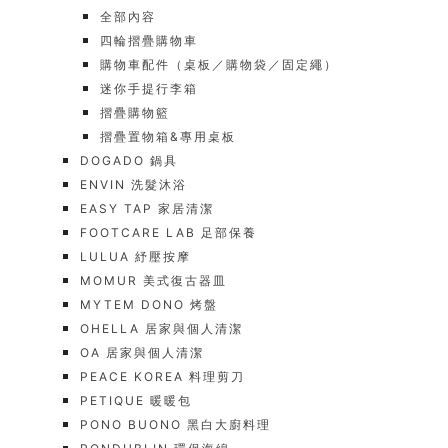
全部內容
四輪摺疊購物車
購物車配件（桌板／購物袋／固定繩）
迷你手提行李箱
摺疊購物籃
摺疊置物箱&專用桌板
DOGADO 鍋具
ENVIN 洗髮沐浴
EASY TAP 家居清潔
FOOTCARE LAB 足部保養
LULUA 紓壓按摩
MOMUR 美式復古器皿
MYTEM DONO 烤盤
OHELLA 居家與個人清潔
OA 居家與個人清潔
PEACE KOREA 料理剪刀
PETIQUE 暖暖包
PONO BUONO 黑白大廚料理