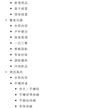
家電用品
親子精選
環保精選
饗食玩樂
全部內容
戶外樂活
旅遊風潮
一日三餐
療癒甜點
零食好味
調味醬料
沖泡飲品
潮流風尚
全部內容
手機周邊
夾片／手機殼
手機背帶掛繩
手腕短掛繩
串珠掛鍊