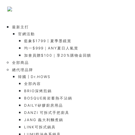
最新主打
官網活動
藍象$1799┃夏季墨鏡賞
均一$999｜ANY夏日人氣賞
加會員贈$100｜享20%購物金回饋
全部商品
總代理品牌
韓國┃Dr.HOWS
全部內容
BRIO深烤煎鍋
BOSQUE崗岩蓄熱不沾鍋
DAILY矽膠廚房用品
DANZI 可拆式手把廚具
JANG 義大利麵煮鍋
LINK可拆式鍋具
LUMI奶油色系鍋具