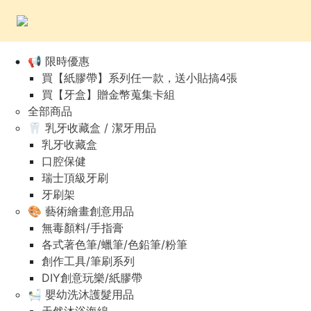
📢 限時優惠
買【紙膠帶】系列任一款，送小貼搞4張
買【牙盒】贈金幣蒐集卡組
全部商品
🦷 乳牙收藏盒 / 潔牙用品
乳牙收藏盒
口腔保健
瑞士頂級牙刷
牙刷架
🎨 藝術繪畫創意用品
無毒顏料/手指膏
各式著色筆/蠟筆/色鉛筆/粉筆
創作工具/筆刷系列
DIY創意玩樂/紙膠帶
🛀 嬰幼洗沐護髮用品