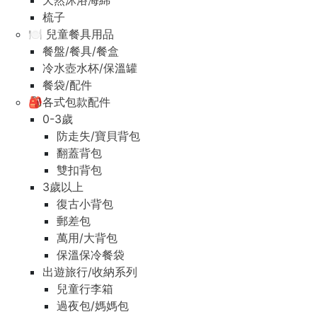
天然沐浴海綿
梳子
🍽️ 兒童餐具用品
餐盤/餐具/餐盒
冷水壺水杯/保溫罐
餐袋/配件
🎒各式包款配件
0-3歲
防走失/寶貝背包
翻蓋背包
雙扣背包
3歲以上
復古小背包
郵差包
萬用/大背包
保溫保冷餐袋
出遊旅行/收納系列
兒童行李箱
過夜包/媽媽包