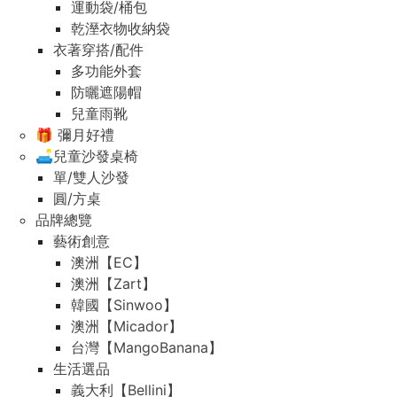
運動袋/桶包
乾溼衣物收納袋
衣著穿搭/配件
多功能外套
防曬遮陽帽
兒童雨靴
🎁 彌月好禮
🛋️兒童沙發桌椅
單/雙人沙發
圓/方桌
品牌總覽
藝術創意
澳洲【EC】
澳洲【Zart】
韓國【Sinwoo】
澳洲【Micador】
台灣【MangoBanana】
生活選品
義大利【Bellini】