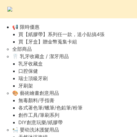
📢 限時優惠
買【紙膠帶】系列任一款，送小貼搞4張
買【牙盒】贈金幣蒐集卡組
全部商品
🦷 乳牙收藏盒 / 潔牙用品
乳牙收藏盒
口腔保健
瑞士頂級牙刷
牙刷架
🎨 藝術繪畫創意用品
無毒顏料/手指膏
各式著色筆/蠟筆/色鉛筆/粉筆
創作工具/筆刷系列
DIY創意玩樂/紙膠帶
🛀 嬰幼洗沐護髮用品