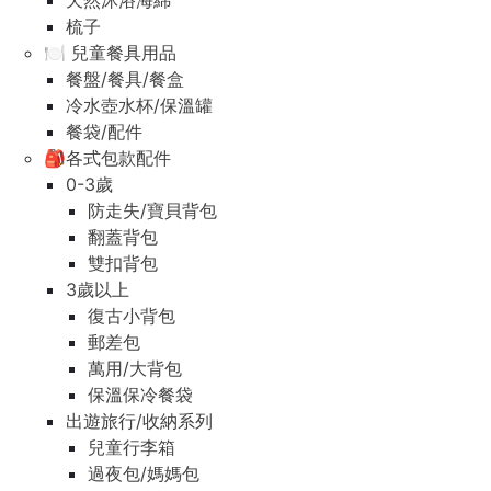
天然沐浴海綿
梳子
🍽️ 兒童餐具用品
餐盤/餐具/餐盒
冷水壺水杯/保溫罐
餐袋/配件
🎒各式包款配件
0-3歲
防走失/寶貝背包
翻蓋背包
雙扣背包
3歲以上
復古小背包
郵差包
萬用/大背包
保溫保冷餐袋
出遊旅行/收納系列
兒童行李箱
過夜包/媽媽包