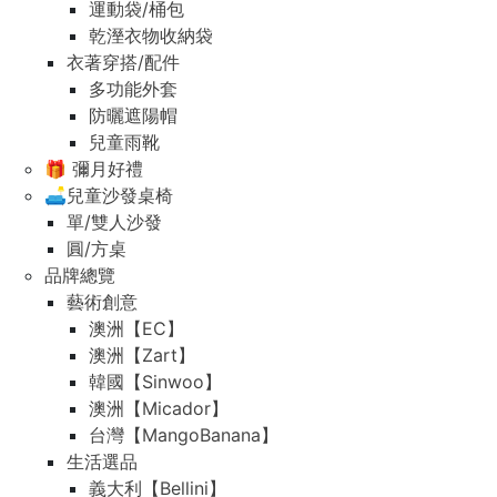
運動袋/桶包
乾溼衣物收納袋
衣著穿搭/配件
多功能外套
防曬遮陽帽
兒童雨靴
🎁 彌月好禮
🛋️兒童沙發桌椅
單/雙人沙發
圓/方桌
品牌總覽
藝術創意
澳洲【EC】
澳洲【Zart】
韓國【Sinwoo】
澳洲【Micador】
台灣【MangoBanana】
生活選品
義大利【Bellini】