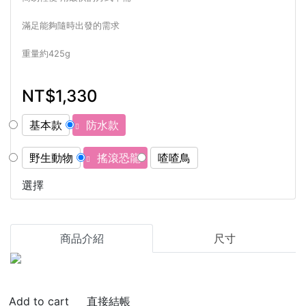
滿足能夠隨時出發的需求
重量約425g
NT$1,330
基本款
防水款
野生動物
搖滾恐龍
喳喳鳥
選擇
商品介紹
尺寸
直接結帳