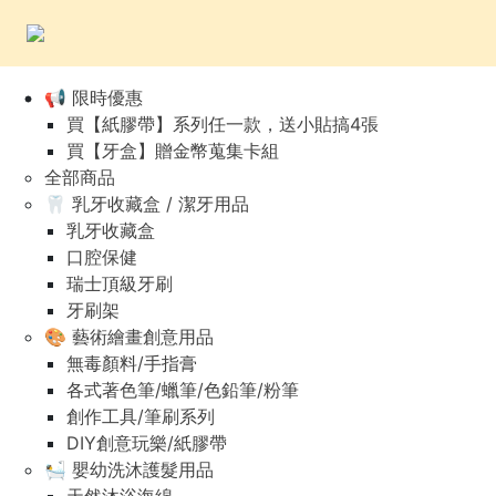
📢 限時優惠
買【紙膠帶】系列任一款，送小貼搞4張
買【牙盒】贈金幣蒐集卡組
全部商品
🦷 乳牙收藏盒 / 潔牙用品
乳牙收藏盒
口腔保健
瑞士頂級牙刷
牙刷架
🎨 藝術繪畫創意用品
無毒顏料/手指膏
各式著色筆/蠟筆/色鉛筆/粉筆
創作工具/筆刷系列
DIY創意玩樂/紙膠帶
🛀 嬰幼洗沐護髮用品