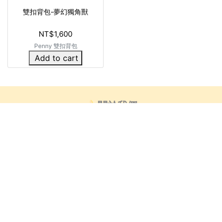
雙扣背包-夢幻獨角獸
NT$1,600
Penny 雙扣背包
Add to cart
🍌關於我們
👍🏻部落客推薦
芒創意_藝術小教室