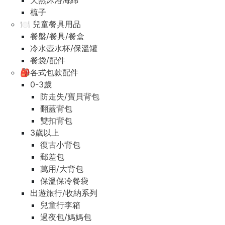
天然沐浴海綿
梳子
🍽️ 兒童餐具用品
餐盤/餐具/餐盒
冷水壺水杯/保溫罐
餐袋/配件
🎒各式包款配件
0-3歲
防走失/寶貝背包
翻蓋背包
雙扣背包
3歲以上
復古小背包
郵差包
萬用/大背包
保溫保冷餐袋
出遊旅行/收納系列
兒童行李箱
過夜包/媽媽包