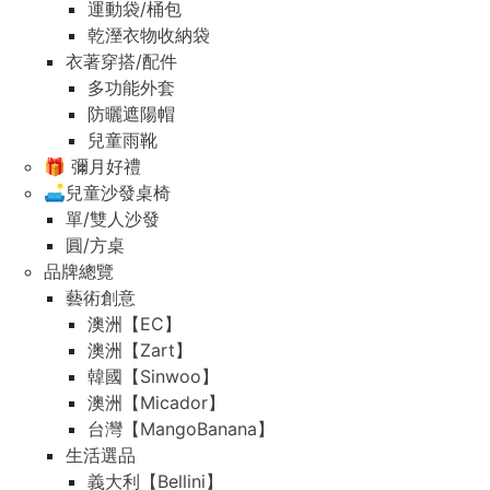
運動袋/桶包
乾溼衣物收納袋
衣著穿搭/配件
多功能外套
防曬遮陽帽
兒童雨靴
🎁 彌月好禮
🛋️兒童沙發桌椅
單/雙人沙發
圓/方桌
品牌總覽
藝術創意
澳洲【EC】
澳洲【Zart】
韓國【Sinwoo】
澳洲【Micador】
台灣【MangoBanana】
生活選品
義大利【Bellini】