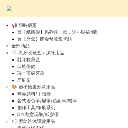
📢 限時優惠
買【紙膠帶】系列任一款，送小貼搞4張
買【牙盒】贈金幣蒐集卡組
全部商品
🦷 乳牙收藏盒 / 潔牙用品
乳牙收藏盒
口腔保健
瑞士頂級牙刷
牙刷架
🎨 藝術繪畫創意用品
無毒顏料/手指膏
各式著色筆/蠟筆/色鉛筆/粉筆
創作工具/筆刷系列
DIY創意玩樂/紙膠帶
🛀 嬰幼洗沐護髮用品