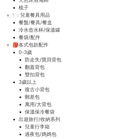
天然沐浴海綿
梳子
🍽️ 兒童餐具用品
餐盤/餐具/餐盒
冷水壺水杯/保溫罐
餐袋/配件
🎒各式包款配件
0-3歲
防走失/寶貝背包
翻蓋背包
雙扣背包
3歲以上
復古小背包
郵差包
萬用/大背包
保溫保冷餐袋
出遊旅行/收納系列
兒童行李箱
過夜包/媽媽包