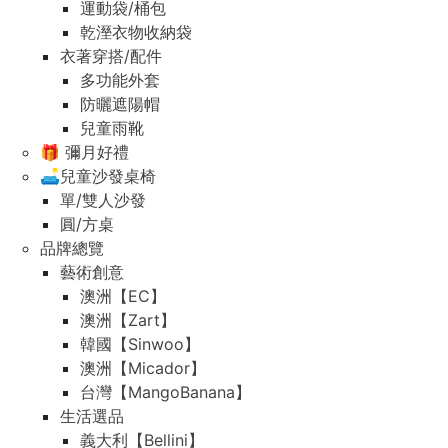
運動袋/桶包
乾溼衣物收納袋
衣著穿搭/配件
多功能外套
防曬遮陽帽
兒童雨靴
🎁 彌月好禮
🛋️兒童沙發桌椅
單/雙人沙發
圓/方桌
品牌總覽
藝術創意
澳洲【EC】
澳洲【Zart】
韓國【Sinwoo】
澳洲【Micador】
台灣【MangoBanana】
生活選品
義大利【Bellini】