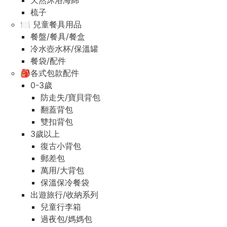
天然沐浴海綿
梳子
🍽️ 兒童餐具用品
餐盤/餐具/餐盒
冷水壺水杯/保溫罐
餐袋/配件
🎒各式包款配件
0-3歲
防走失/寶貝背包
翻蓋背包
雙扣背包
3歲以上
復古小背包
郵差包
萬用/大背包
保溫保冷餐袋
出遊旅行/收納系列
兒童行李箱
過夜包/媽媽包