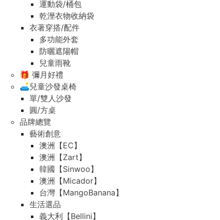
運動袋/桶包
乾溼衣物收納袋
衣著穿搭/配件
多功能外套
防曬遮陽帽
兒童雨靴
🎁 彌月好禮
🛋️兒童沙發桌椅
單/雙人沙發
圓/方桌
品牌總覽
藝術創意
澳洲【EC】
澳洲【Zart】
韓國【Sinwoo】
澳洲【Micador】
台灣【MangoBanana】
生活選品
義大利【Bellini】