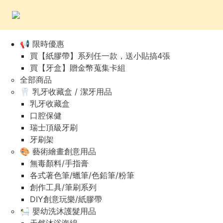
📢 限時優惠
買【紙膠帶】系列任一款，送小貼搞4張
買【牙盒】贈金幣蒐集卡組
全部商品
🦷 乳牙收藏盒 / 潔牙用品
乳牙收藏盒
口腔保健
瑞士頂級牙刷
牙刷架
🎨 藝術繪畫創意用品
無毒顏料/手指膏
各式著色筆/蠟筆/色鉛筆/粉筆
創作工具/筆刷系列
DIY創意玩樂/紙膠帶
🛀 嬰幼洗沐護髮用品