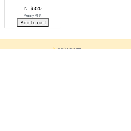
NT$320
Penny 餐具
Add to cart
🍌關於我們
👍🏻部落客推薦
芒創意_藝術小教室
客服時間 : 非國定假日_週一~週五9:00-18:00
客服信箱 : info@mangobanana.com.tw