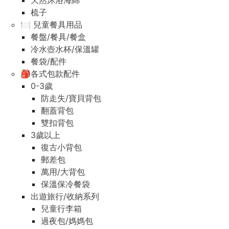
天然沐浴海綿
梳子
🍽️ 兒童餐具用品
餐盤/餐具/餐盒
冷水壺水杯/保溫罐
餐袋/配件
🎒各式包款配件
0-3歲
防走失/寶貝背包
翻蓋背包
雙扣背包
3歲以上
復古小背包
郵差包
萬用/大背包
保溫保冷餐袋
出遊旅行/收納系列
兒童行李箱
過夜包/媽媽包