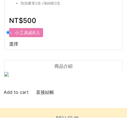
泡泡畫筆3支+海綿刷3支
NT$500
小工具組6入
選擇
商品介紹
直接結帳
🍌關於我們