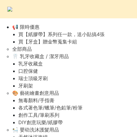
📢 限時優惠
買【紙膠帶】系列任一款，送小貼搞4張
買【牙盒】贈金幣蒐集卡組
全部商品
🦷 乳牙收藏盒 / 潔牙用品
乳牙收藏盒
口腔保健
瑞士頂級牙刷
牙刷架
🎨 藝術繪畫創意用品
無毒顏料/手指膏
各式著色筆/蠟筆/色鉛筆/粉筆
創作工具/筆刷系列
DIY創意玩樂/紙膠帶
🛀 嬰幼洗沐護髮用品