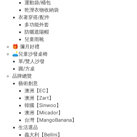
運動袋/桶包
乾溼衣物收納袋
衣著穿搭/配件
多功能外套
防曬遮陽帽
兒童雨靴
🎁 彌月好禮
🛋️兒童沙發桌椅
單/雙人沙發
圓/方桌
品牌總覽
藝術創意
澳洲【EC】
澳洲【Zart】
韓國【Sinwoo】
澳洲【Micador】
台灣【MangoBanana】
生活選品
義大利【Bellini】