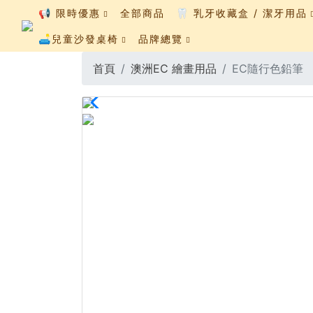
📢 限時優惠
全部商品
🦷 乳牙收藏盒 / 潔牙用品
🛋️兒童沙發桌椅
品牌總覽
首頁
澳洲EC 繪畫用品
EC隨行色鉛筆