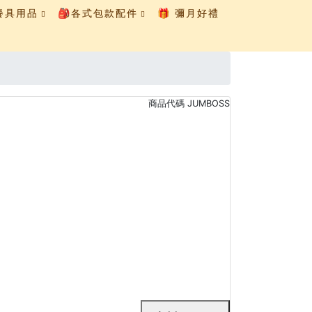
童餐具用品
🎒各式包款配件
🎁 彌月好禮
商品代碼
JUMBOSS