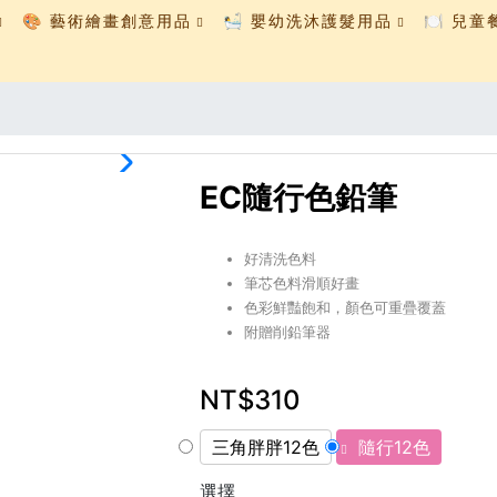
🎨 藝術繪畫創意用品
🛀 嬰幼洗沐護髮用品
🍽️ 兒
EC隨行色鉛筆
好清洗色料
筆芯色料滑順好畫
色彩鮮豔飽和，顏色可重疊覆蓋
附贈削鉛筆器
NT$310
三角胖胖12色
隨行12色
選擇