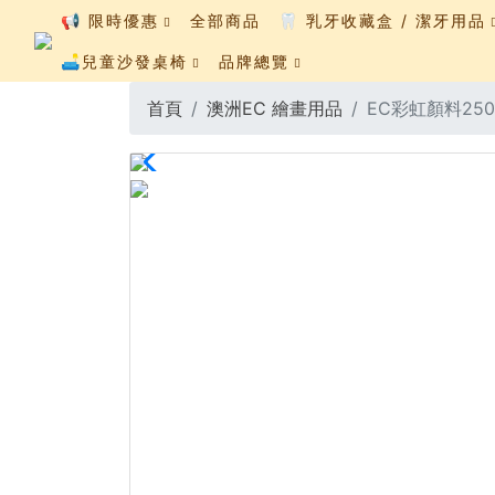
📢 限時優惠
全部商品
🦷 乳牙收藏盒 / 潔牙用品
🛋️兒童沙發桌椅
品牌總覽
首頁
澳洲EC 繪畫用品
EC彩虹顏料250