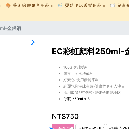
🎨 藝術繪畫創意用品
🛀 嬰幼洗沐護髮用品
🍽️ 兒
ml-金銀銅
EC彩虹顏料250ml
100%澳洲製造
無毒、可水洗成分
好安心-使用優質原料
絢麗飽和特殊金蔥-讓畫作更引人注目
採用環保PET包裝-愛孩子也愛地球
每瓶 250ml x 3
NT$750
金銀銅
彩虹六色組
珍珠六色