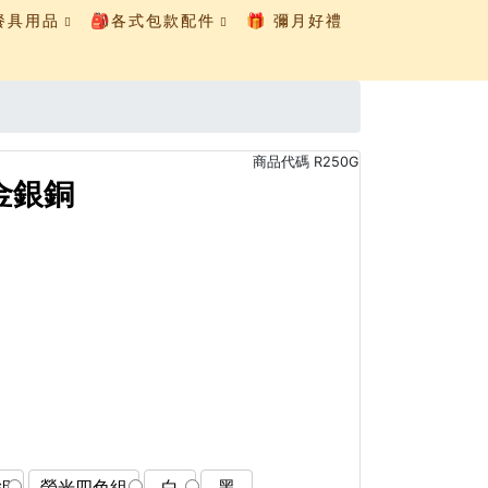
童餐具用品
🎒各式包款配件
🎁 彌月好禮
商品代碼
R250G
-金銀銅
組
螢光四色組
白
黑