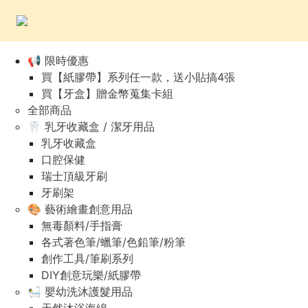
📢 限時優惠
買【紙膠帶】系列任一款，送小貼搞4張
買【牙盒】贈金幣蒐集卡組
全部商品
🦷 乳牙收藏盒 / 潔牙用品
乳牙收藏盒
口腔保健
瑞士頂級牙刷
牙刷架
🎨 藝術繪畫創意用品
無毒顏料/手指膏
各式著色筆/蠟筆/色鉛筆/粉筆
創作工具/筆刷系列
DIY創意玩樂/紙膠帶
🛀 嬰幼洗沐護髮用品