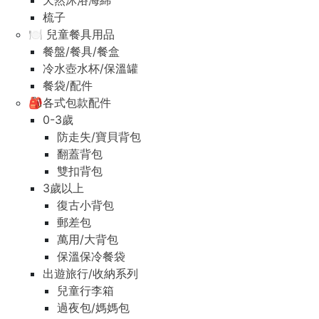
天然沐浴海綿
梳子
🍽️ 兒童餐具用品
餐盤/餐具/餐盒
冷水壺水杯/保溫罐
餐袋/配件
🎒各式包款配件
0-3歲
防走失/寶貝背包
翻蓋背包
雙扣背包
3歲以上
復古小背包
郵差包
萬用/大背包
保溫保冷餐袋
出遊旅行/收納系列
兒童行李箱
過夜包/媽媽包