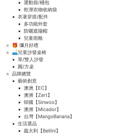
運動袋/桶包
乾溼衣物收納袋
衣著穿搭/配件
多功能外套
防曬遮陽帽
兒童雨靴
🎁 彌月好禮
🛋️兒童沙發桌椅
單/雙人沙發
圓/方桌
品牌總覽
藝術創意
澳洲【EC】
澳洲【Zart】
韓國【Sinwoo】
澳洲【Micador】
台灣【MangoBanana】
生活選品
義大利【Bellini】