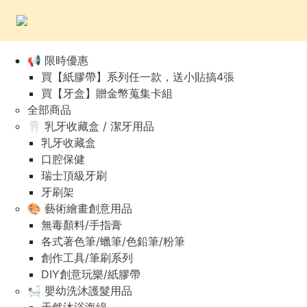
📢 限時優惠
買【紙膠帶】系列任一款，送小貼搞4張
買【牙盒】贈金幣蒐集卡組
全部商品
🦷 乳牙收藏盒 / 潔牙用品
乳牙收藏盒
口腔保健
瑞士頂級牙刷
牙刷架
🎨 藝術繪畫創意用品
無毒顏料/手指膏
各式著色筆/蠟筆/色鉛筆/粉筆
創作工具/筆刷系列
DIY創意玩樂/紙膠帶
🛀 嬰幼洗沐護髮用品