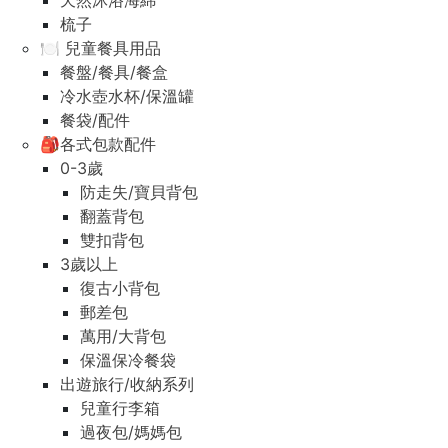
天然沐浴海綿
梳子
🍽️ 兒童餐具用品
餐盤/餐具/餐盒
冷水壺水杯/保溫罐
餐袋/配件
🎒各式包款配件
0-3歲
防走失/寶貝背包
翻蓋背包
雙扣背包
3歲以上
復古小背包
郵差包
萬用/大背包
保溫保冷餐袋
出遊旅行/收納系列
兒童行李箱
過夜包/媽媽包