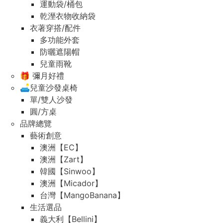
運動袋/桶包
乾溼衣物收納袋
衣著穿搭/配件
多功能外套
防曬遮陽帽
兒童雨靴
🎁 彌月好禮
🛋️兒童沙發桌椅
單/雙人沙發
圓/方桌
品牌總覽
藝術創意
澳洲【EC】
澳洲【Zart】
韓國【Sinwoo】
澳洲【Micador】
台灣【MangoBanana】
生活選品
義大利【Bellini】