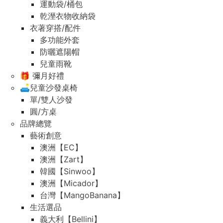
運動袋/桶包
乾溼衣物收納袋
衣著穿搭/配件
多功能外套
防曬遮陽帽
兒童雨靴
🎁 彌月好禮
🛋️兒童沙發桌椅
單/雙人沙發
圓/方桌
品牌總覽
藝術創意
澳洲【EC】
澳洲【Zart】
韓國【Sinwoo】
澳洲【Micador】
台灣【MangoBanana】
生活選品
義大利【Bellini】