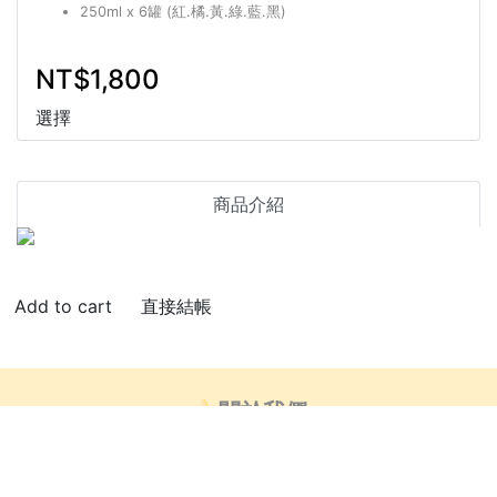
250ml x 6罐 (紅.橘.黃.綠.藍.黑)
NT$1,800
選擇
商品介紹
直接結帳
🍌關於我們
👍🏻部落客推薦
芒創意_藝術小教室