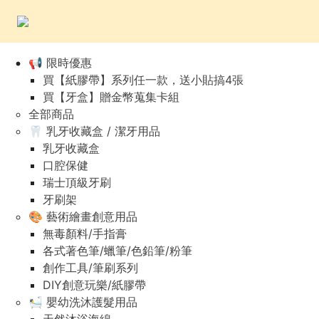
📢 限時優惠
買【紙膠帶】系列任一款，送小貼搞4張
買【牙盒】贈金幣蒐集卡組
全部商品
🦷 乳牙收藏盒 / 潔牙用品
乳牙收藏盒
口腔保健
瑞士頂級牙刷
牙刷架
🎨 藝術繪畫創意用品
無毒顏料/手指膏
各式著色筆/蠟筆/色鉛筆/粉筆
創作工具/筆刷系列
DIY創意玩樂/紙膠帶
🛀 嬰幼洗沐護髮用品