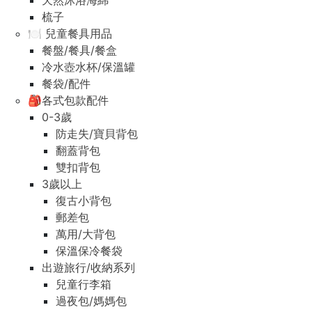
天然沐浴海綿
梳子
🍽️ 兒童餐具用品
餐盤/餐具/餐盒
冷水壺水杯/保溫罐
餐袋/配件
🎒各式包款配件
0-3歲
防走失/寶貝背包
翻蓋背包
雙扣背包
3歲以上
復古小背包
郵差包
萬用/大背包
保溫保冷餐袋
出遊旅行/收納系列
兒童行李箱
過夜包/媽媽包