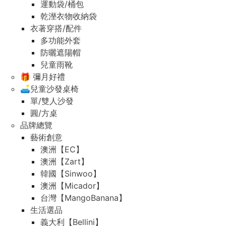
運動袋/桶包
乾溼衣物收納袋
衣著穿搭/配件
多功能外套
防曬遮陽帽
兒童雨靴
🎁 彌月好禮
🛋️兒童沙發桌椅
單/雙人沙發
圓/方桌
品牌總覽
藝術創意
澳洲【EC】
澳洲【Zart】
韓國【Sinwoo】
澳洲【Micador】
台灣【MangoBanana】
生活選品
義大利【Bellini】