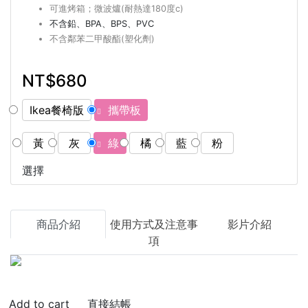
可進烤箱；微波爐(耐熱達180度c)
不含鉛、BPA、BPS、PVC
不含鄰苯二甲酸酯(塑化劑)
NT$680
Ikea餐椅版
攜帶板
黃
灰
綠
橘
藍
粉
選擇
商品介紹
使用方式及注意事
影片介紹
項
直接結帳