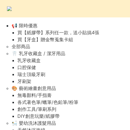
📢 限時優惠
買【紙膠帶】系列任一款，送小貼搞4張
買【牙盒】贈金幣蒐集卡組
全部商品
🦷 乳牙收藏盒 / 潔牙用品
乳牙收藏盒
口腔保健
瑞士頂級牙刷
牙刷架
🎨 藝術繪畫創意用品
無毒顏料/手指膏
各式著色筆/蠟筆/色鉛筆/粉筆
創作工具/筆刷系列
DIY創意玩樂/紙膠帶
🛀 嬰幼洗沐護髮用品