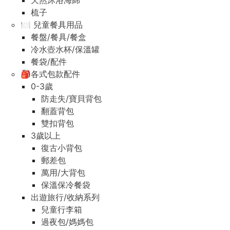
天然沐浴海綿
梳子
🍽️ 兒童餐具用品
餐盤/餐具/餐盒
冷水壺水杯/保溫罐
餐袋/配件
🎒各式包款配件
0-3歲
防走失/寶貝背包
翻蓋背包
雙扣背包
3歲以上
復古小背包
郵差包
萬用/大背包
保溫保冷餐袋
出遊旅行/收納系列
兒童行李箱
過夜包/媽媽包