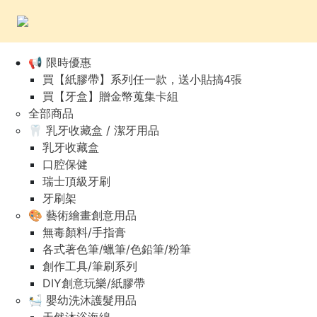
📢 限時優惠
買【紙膠帶】系列任一款，送小貼搞4張
買【牙盒】贈金幣蒐集卡組
全部商品
🦷 乳牙收藏盒 / 潔牙用品
乳牙收藏盒
口腔保健
瑞士頂級牙刷
牙刷架
🎨 藝術繪畫創意用品
無毒顏料/手指膏
各式著色筆/蠟筆/色鉛筆/粉筆
創作工具/筆刷系列
DIY創意玩樂/紙膠帶
🛀 嬰幼洗沐護髮用品