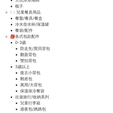
天然沐浴海綿
梳子
🍽️ 兒童餐具用品
餐盤/餐具/餐盒
冷水壺水杯/保溫罐
餐袋/配件
🎒各式包款配件
0-3歲
防走失/寶貝背包
翻蓋背包
雙扣背包
3歲以上
復古小背包
郵差包
萬用/大背包
保溫保冷餐袋
出遊旅行/收納系列
兒童行李箱
過夜包/媽媽包