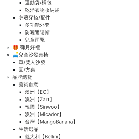
運動袋/桶包
乾溼衣物收納袋
衣著穿搭/配件
多功能外套
防曬遮陽帽
兒童雨靴
🎁 彌月好禮
🛋️兒童沙發桌椅
單/雙人沙發
圓/方桌
品牌總覽
藝術創意
澳洲【EC】
澳洲【Zart】
韓國【Sinwoo】
澳洲【Micador】
台灣【MangoBanana】
生活選品
義大利【Bellini】