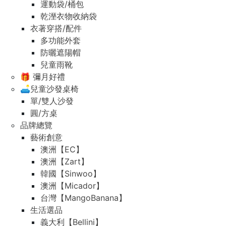
運動袋/桶包
乾溼衣物收納袋
衣著穿搭/配件
多功能外套
防曬遮陽帽
兒童雨靴
🎁 彌月好禮
🛋️兒童沙發桌椅
單/雙人沙發
圓/方桌
品牌總覽
藝術創意
澳洲【EC】
澳洲【Zart】
韓國【Sinwoo】
澳洲【Micador】
台灣【MangoBanana】
生活選品
義大利【Bellini】