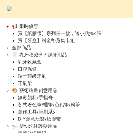
📢 限時優惠
買【紙膠帶】系列任一款，送小貼搞4張
買【牙盒】贈金幣蒐集卡組
全部商品
🦷 乳牙收藏盒 / 潔牙用品
乳牙收藏盒
口腔保健
瑞士頂級牙刷
牙刷架
🎨 藝術繪畫創意用品
無毒顏料/手指膏
各式著色筆/蠟筆/色鉛筆/粉筆
創作工具/筆刷系列
DIY創意玩樂/紙膠帶
🛀 嬰幼洗沐護髮用品