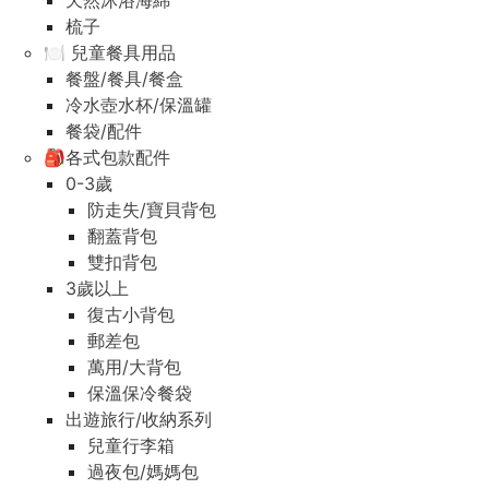
天然沐浴海綿
梳子
🍽️ 兒童餐具用品
餐盤/餐具/餐盒
冷水壺水杯/保溫罐
餐袋/配件
🎒各式包款配件
0-3歲
防走失/寶貝背包
翻蓋背包
雙扣背包
3歲以上
復古小背包
郵差包
萬用/大背包
保溫保冷餐袋
出遊旅行/收納系列
兒童行李箱
過夜包/媽媽包