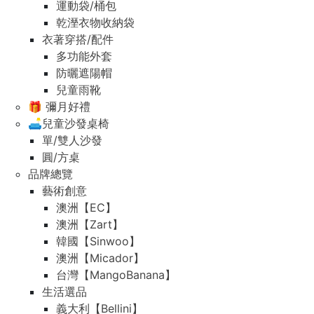
運動袋/桶包
乾溼衣物收納袋
衣著穿搭/配件
多功能外套
防曬遮陽帽
兒童雨靴
🎁 彌月好禮
🛋️兒童沙發桌椅
單/雙人沙發
圓/方桌
品牌總覽
藝術創意
澳洲【EC】
澳洲【Zart】
韓國【Sinwoo】
澳洲【Micador】
台灣【MangoBanana】
生活選品
義大利【Bellini】