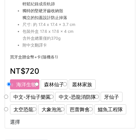
輕鬆紀錄成長軌跡
獨特的堅硬牙齒收納殼
獨立的扣蓋設計防止掉落
尺寸: 約 17.4 x 17.4 x 3.7 cm
包裝外盒 17.6 x 17.6 x 4 cm
含外盒總重僅約370g
附中文翻譯卡
買牙盒贈金幣+卡(隨機各1)
NT$720
海洋生物
森林仙子
叢林家族
中文-牙仙子樂園
中文-恐龍消防隊
牙仙子
太空恐龍
大象泡泡
芭蕾舞會
鱷魚工程隊
選擇