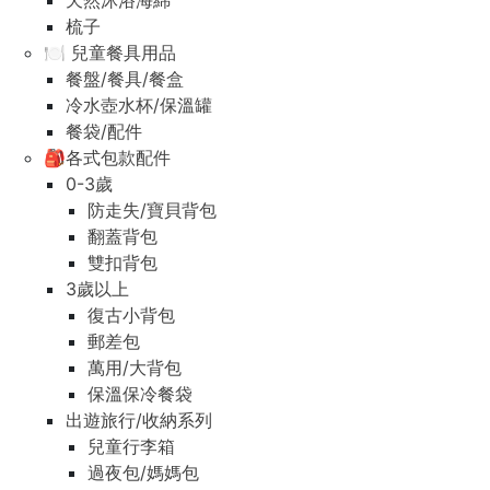
天然沐浴海綿
梳子
🍽️ 兒童餐具用品
餐盤/餐具/餐盒
冷水壺水杯/保溫罐
餐袋/配件
🎒各式包款配件
0-3歲
防走失/寶貝背包
翻蓋背包
雙扣背包
3歲以上
復古小背包
郵差包
萬用/大背包
保溫保冷餐袋
出遊旅行/收納系列
兒童行李箱
過夜包/媽媽包