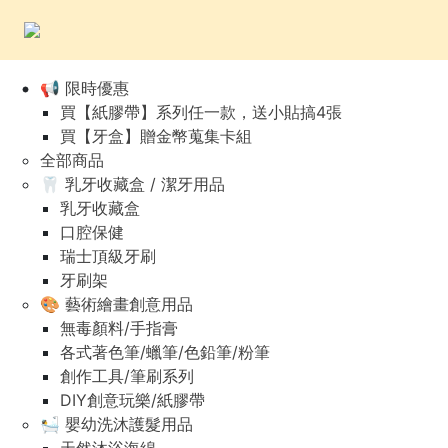
📢 限時優惠
買【紙膠帶】系列任一款，送小貼搞4張
買【牙盒】贈金幣蒐集卡組
全部商品
🦷 乳牙收藏盒 / 潔牙用品
乳牙收藏盒
口腔保健
瑞士頂級牙刷
牙刷架
🎨 藝術繪畫創意用品
無毒顏料/手指膏
各式著色筆/蠟筆/色鉛筆/粉筆
創作工具/筆刷系列
DIY創意玩樂/紙膠帶
🛀 嬰幼洗沐護髮用品