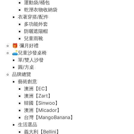
運動袋/桶包
乾溼衣物收納袋
衣著穿搭/配件
多功能外套
防曬遮陽帽
兒童雨靴
🎁 彌月好禮
🛋️兒童沙發桌椅
單/雙人沙發
圓/方桌
品牌總覽
藝術創意
澳洲【EC】
澳洲【Zart】
韓國【Sinwoo】
澳洲【Micador】
台灣【MangoBanana】
生活選品
義大利【Bellini】