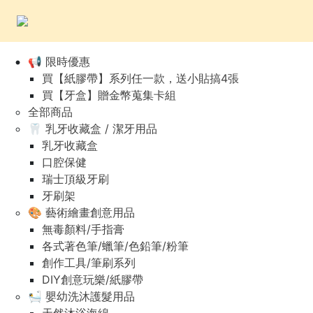
📢 限時優惠
買【紙膠帶】系列任一款，送小貼搞4張
買【牙盒】贈金幣蒐集卡組
全部商品
🦷 乳牙收藏盒 / 潔牙用品
乳牙收藏盒
口腔保健
瑞士頂級牙刷
牙刷架
🎨 藝術繪畫創意用品
無毒顏料/手指膏
各式著色筆/蠟筆/色鉛筆/粉筆
創作工具/筆刷系列
DIY創意玩樂/紙膠帶
🛀 嬰幼洗沐護髮用品