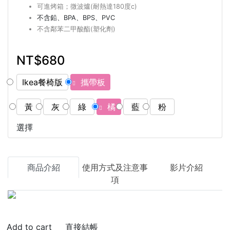
可進烤箱；微波爐(耐熱達180度c)
不含鉛、BPA、BPS、PVC
不含鄰苯二甲酸酯(塑化劑)
NT$680
Ikea餐椅版
攜帶板
黃
灰
綠
橘
藍
粉
選擇
商品介紹
使用方式及注意事
影片介紹
項
直接結帳