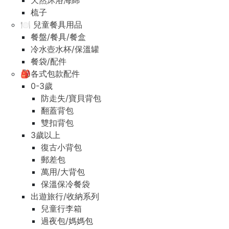
天然沐浴海綿
梳子
🍽️ 兒童餐具用品
餐盤/餐具/餐盒
冷水壺水杯/保溫罐
餐袋/配件
🎒各式包款配件
0-3歲
防走失/寶貝背包
翻蓋背包
雙扣背包
3歲以上
復古小背包
郵差包
萬用/大背包
保溫保冷餐袋
出遊旅行/收納系列
兒童行李箱
過夜包/媽媽包