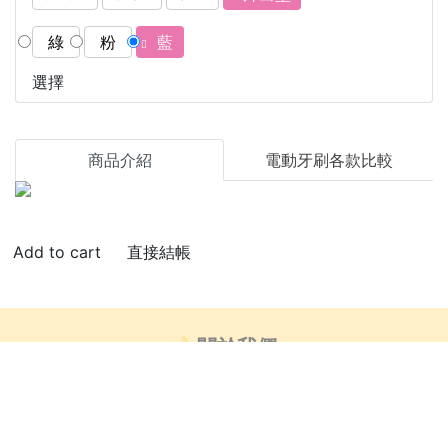
綠
粉
藍
選擇
商品介紹
電動牙刷各款比較
直接結帳
🍌關於我們
👍🏻部落客推薦
芒創意_藝術小教室