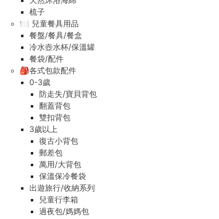
天然沐浴海綿
梳子
🍽️ 兒童餐具用品
餐盤/餐具/餐盒
冷水壺水杯/保溫罐
餐袋/配件
🎒各式包款配件
0-3歲
防走失/寶貝背包
翻蓋背包
雙扣背包
3歲以上
復古小背包
郵差包
萬用/大背包
保溫保冷餐袋
出遊旅行/收納系列
兒童行李箱
過夜包/媽媽包