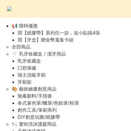
📢 限時優惠
買【紙膠帶】系列任一款，送小貼搞4張
買【牙盒】贈金幣蒐集卡組
全部商品
🦷 乳牙收藏盒 / 潔牙用品
乳牙收藏盒
口腔保健
瑞士頂級牙刷
牙刷架
🎨 藝術繪畫創意用品
無毒顏料/手指膏
各式著色筆/蠟筆/色鉛筆/粉筆
創作工具/筆刷系列
DIY創意玩樂/紙膠帶
🛀 嬰幼洗沐護髮用品