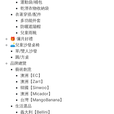
運動袋/桶包
乾溼衣物收納袋
衣著穿搭/配件
多功能外套
防曬遮陽帽
兒童雨靴
🎁 彌月好禮
🛋️兒童沙發桌椅
單/雙人沙發
圓/方桌
品牌總覽
藝術創意
澳洲【EC】
澳洲【Zart】
韓國【Sinwoo】
澳洲【Micador】
台灣【MangoBanana】
生活選品
義大利【Bellini】