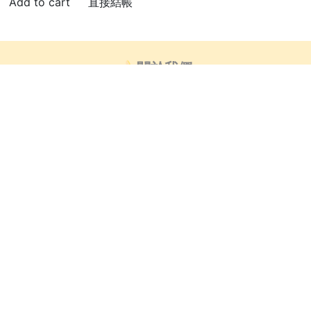
直接結帳
🍌關於我們
👍🏻部落客推薦
芒創意_藝術小教室
客服時間 : 非國定假日_週一~週五9:00-18:00
客服信箱 : info@mangobanana.com.tw
客服電話 :
(03)360-2255
華達國際貿易商行