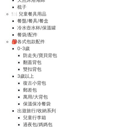
天然沐浴海綿
梳子
🍽️ 兒童餐具用品
餐盤/餐具/餐盒
冷水壺水杯/保溫罐
餐袋/配件
🎒各式包款配件
0-3歲
防走失/寶貝背包
翻蓋背包
雙扣背包
3歲以上
復古小背包
郵差包
萬用/大背包
保溫保冷餐袋
出遊旅行/收納系列
兒童行李箱
過夜包/媽媽包