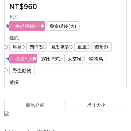
NT$960
尺寸
手提餐袋(小)
餐盒提袋(大)
樣式
星星
西洋梨
鳳梨派對
車車
獨角獸
搖滾恐龍
露比羊駝
太空猴
喳喳鳥
野生動物
選擇
商品介紹
尺寸大小