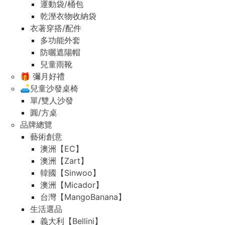
運動袋/桶包
乾溼衣物收納袋
衣著穿搭/配件
多功能外套
防曬遮陽帽
兒童雨靴
🎁 彌月好禮
🛋️兒童沙發桌椅
單/雙人沙發
圓/方桌
品牌總覽
藝術創意
澳洲【EC】
澳洲【Zart】
韓國【Sinwoo】
澳洲【Micador】
台灣【MangoBanana】
生活選品
義大利【Bellini】