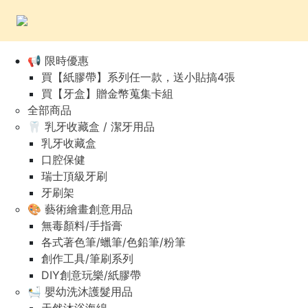
📢 限時優惠
買【紙膠帶】系列任一款，送小貼搞4張
買【牙盒】贈金幣蒐集卡組
全部商品
🦷 乳牙收藏盒 / 潔牙用品
乳牙收藏盒
口腔保健
瑞士頂級牙刷
牙刷架
🎨 藝術繪畫創意用品
無毒顏料/手指膏
各式著色筆/蠟筆/色鉛筆/粉筆
創作工具/筆刷系列
DIY創意玩樂/紙膠帶
🛀 嬰幼洗沐護髮用品