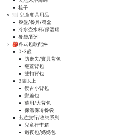
天然沐浴海綿
梳子
🍽️ 兒童餐具用品
餐盤/餐具/餐盒
冷水壺水杯/保溫罐
餐袋/配件
🎒各式包款配件
0-3歲
防走失/寶貝背包
翻蓋背包
雙扣背包
3歲以上
復古小背包
郵差包
萬用/大背包
保溫保冷餐袋
出遊旅行/收納系列
兒童行李箱
過夜包/媽媽包