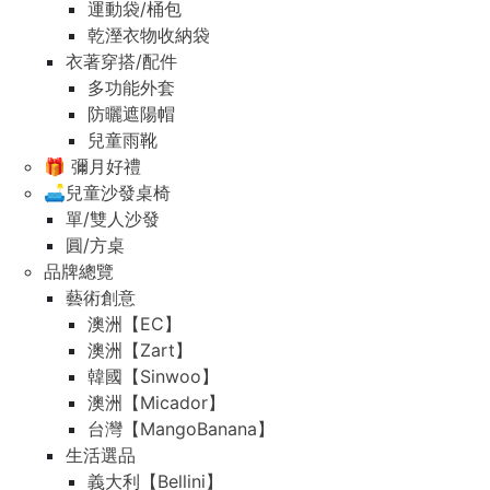
運動袋/桶包
乾溼衣物收納袋
衣著穿搭/配件
多功能外套
防曬遮陽帽
兒童雨靴
🎁 彌月好禮
🛋️兒童沙發桌椅
單/雙人沙發
圓/方桌
品牌總覽
藝術創意
澳洲【EC】
澳洲【Zart】
韓國【Sinwoo】
澳洲【Micador】
台灣【MangoBanana】
生活選品
義大利【Bellini】