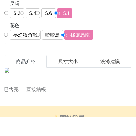
尺碼
S.2
S.4
S.6
S.1
花色
夢幻獨角獸
喳喳鳥
搖滾恐龍
商品介紹
尺寸大小
洗滌建議
直接結帳
🍌關於我們
👍🏻部落客推薦