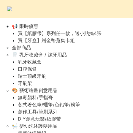
📢 限時優惠
買【紙膠帶】系列任一款，送小貼搞4張
買【牙盒】贈金幣蒐集卡組
全部商品
🦷 乳牙收藏盒 / 潔牙用品
乳牙收藏盒
口腔保健
瑞士頂級牙刷
牙刷架
🎨 藝術繪畫創意用品
無毒顏料/手指膏
各式著色筆/蠟筆/色鉛筆/粉筆
創作工具/筆刷系列
DIY創意玩樂/紙膠帶
🛀 嬰幼洗沐護髮用品