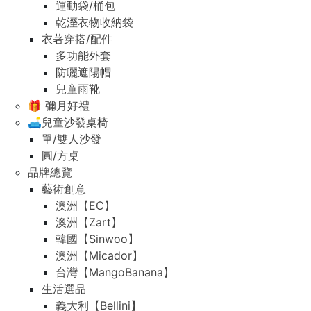
運動袋/桶包
乾溼衣物收納袋
衣著穿搭/配件
多功能外套
防曬遮陽帽
兒童雨靴
🎁 彌月好禮
🛋️兒童沙發桌椅
單/雙人沙發
圓/方桌
品牌總覽
藝術創意
澳洲【EC】
澳洲【Zart】
韓國【Sinwoo】
澳洲【Micador】
台灣【MangoBanana】
生活選品
義大利【Bellini】