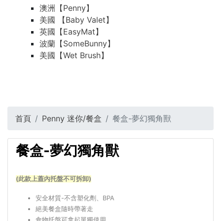
澳洲【Penny】
美國 【Baby Valet】
英國【EasyMat】
波蘭【SomeBunny】
美國【Wet Brush】
首頁
Penny 迷你/餐盒
餐盒-夢幻獨角獸
餐盒-夢幻獨角獸
(此款上蓋內托盤不可拆卸)
安全材質-不含塑化劑、BPA
絕美餐盒隨時帶著走
食物托盤可拿起單獨使用