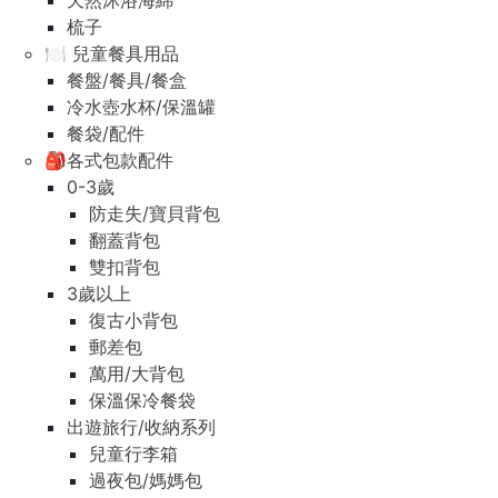
天然沐浴海綿
梳子
🍽️ 兒童餐具用品
餐盤/餐具/餐盒
冷水壺水杯/保溫罐
餐袋/配件
🎒各式包款配件
0-3歲
防走失/寶貝背包
翻蓋背包
雙扣背包
3歲以上
復古小背包
郵差包
萬用/大背包
保溫保冷餐袋
出遊旅行/收納系列
兒童行李箱
過夜包/媽媽包