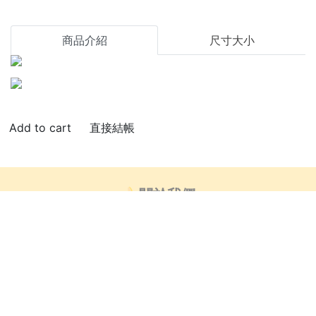
商品介紹
尺寸大小
直接結帳
🍌關於我們
👍🏻部落客推薦
芒創意_藝術小教室