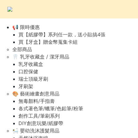
📢 限時優惠
買【紙膠帶】系列任一款，送小貼搞4張
買【牙盒】贈金幣蒐集卡組
全部商品
🦷 乳牙收藏盒 / 潔牙用品
乳牙收藏盒
口腔保健
瑞士頂級牙刷
牙刷架
🎨 藝術繪畫創意用品
無毒顏料/手指膏
各式著色筆/蠟筆/色鉛筆/粉筆
創作工具/筆刷系列
DIY創意玩樂/紙膠帶
🛀 嬰幼洗沐護髮用品