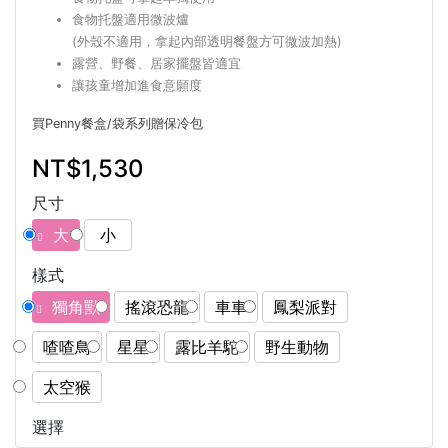
食物托盤適用微波爐
(外殼不適用，拿起內部透明餐盤方可微波加熱)
露營、野餐、居家擺盤皆適宜
讓孩童增加進食意願度
買Penny餐盒/袋系列贈保冷包
NT$1,530
尺寸
大
小
樣式
獨角獸
搖滾恐龍
車車
鳳梨派對
喳喳鳥
星星
露比羊駝
野生動物
太空猴
選擇