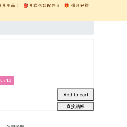
童餐具用品
🎒各式包款配件
🎁 彌月好禮
No.14
直接結帳