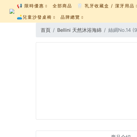
📢 限時優惠
全部商品
🦷 乳牙收藏盒 / 潔牙用品
🛋️兒童沙發桌椅
品牌總覽
首頁
Bellini 天然沐浴海綿
絲綢No.14 (9