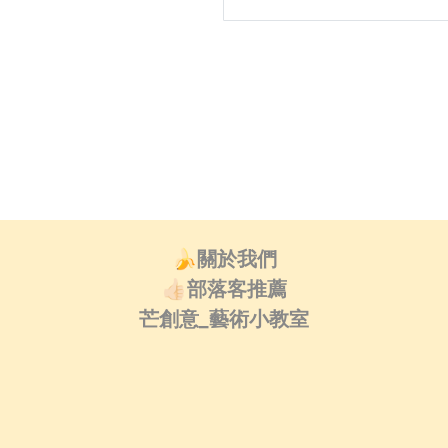
🍌關於我們
👍🏻部落客推薦
芒創意_藝術小教室