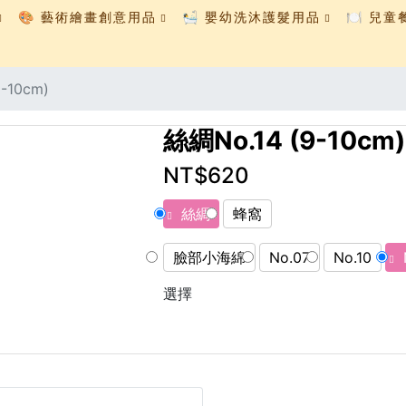
🎨 藝術繪畫創意用品
🛀 嬰幼洗沐護髮用品
🍽️ 兒
-10cm)
絲綢No.14 (9-10cm)
NT$620
絲綢
蜂窩
臉部小海綿
No.07
No.10
選擇