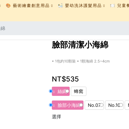
🎨 藝術繪畫創意用品
🛀 嬰幼洗沐護髮用品
🍽️ 兒
海綿
臉部清潔小海綿
• 1包約10顆裝 • 1顆海綿 2.5~4cm
NT$535
絲綢
蜂窩
臉部小海綿
No.07
No.10
選擇