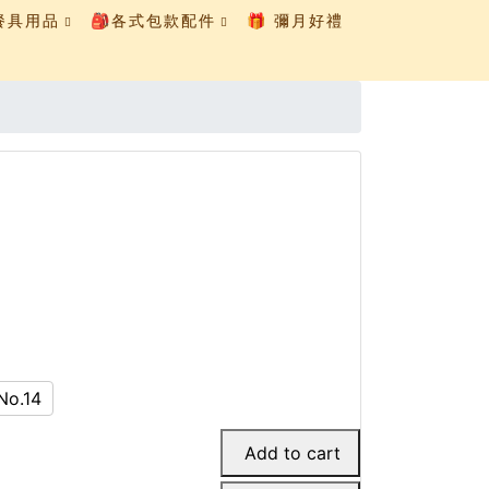
童餐具用品
🎒各式包款配件
🎁 彌月好禮
No.14