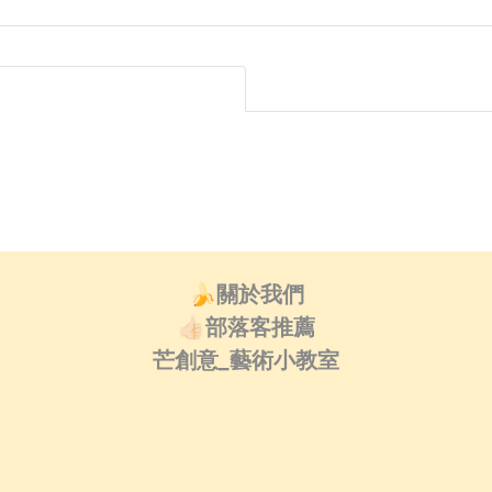
🍌關於我們
👍🏻部落客推薦
芒創意_藝術小教室