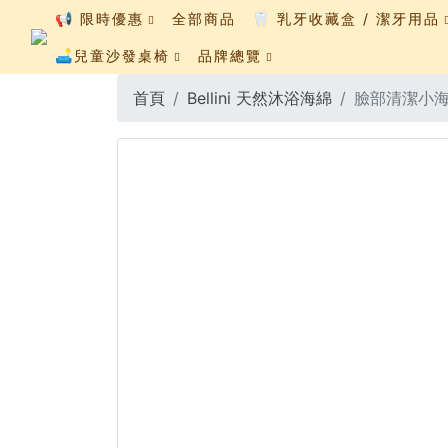
📢 限時優惠
全部商品
🦷 乳牙收藏盒 / 潔牙用品
🛋️兒童沙發桌椅
品牌總覽
首頁
Bellini 天然沐浴海綿
臉部清潔小