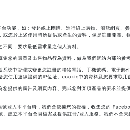
單平台功能，如：發起線上團購、進行線上購物、瀏覽網頁、
，或您於上述使用時所提供或產生的資料，像是註冊開團、
號之不同，要求最低需求量之個人資料。
會蒐集您的購買及出售物品行為資料，做為我們網站內部的參
維護系統中管理或變更您註冊的聯絡電話、手機號碼、電子郵
您使用連線設備的IP位址、cookie中的資料及您要求取
進為您提供的廣告及網頁內容、完成您對某項產品的要求並提
ok 帳號登入本平台時，我們會依據您的授權，收集您的 Face
、建立本平台會員檔案及提供註冊/登入服務。我們不會未經您的