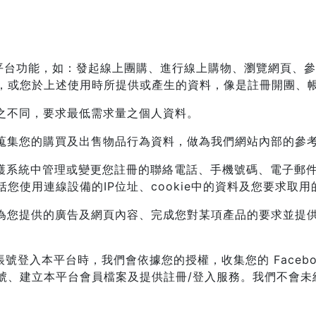
單平台功能，如：發起線上團購、進行線上購物、瀏覽網頁、
，或您於上述使用時所提供或產生的資料，像是註冊開團、
號之不同，要求最低需求量之個人資料。
會蒐集您的購買及出售物品行為資料，做為我們網站內部的參
維護系統中管理或變更您註冊的聯絡電話、手機號碼、電子郵
您使用連線設備的IP位址、cookie中的資料及您要求取
進為您提供的廣告及網頁內容、完成您對某項產品的要求並提
ok 帳號登入本平台時，我們會依據您的授權，收集您的 Face
、建立本平台會員檔案及提供註冊/登入服務。我們不會未經您的